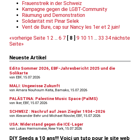
Frauenstreik in der Schweiz
Kampagne gegen die LGBT-Community
Räumung und Demonstration
Solidarität mit Pinar Selek
Vent de Bure, cap sur Nancy les 1er et 2 juin!
«vorherige Seite
1
2
...
6
7
[ 8 ]
9
10
11
...
33
34
nächste
Seite»