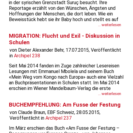
in der syrischen Grenzstadt Suruç besucht. Ihre
Reportage erzählt von den Wünschen, Ängsten und
Hoffnungen der Menschen, die dort leben. Wie ein
Beweisstück hebt sie ihr Baby hoch und stellt es auf
seine Füsschen. Noch nicht in der Lage, selbst zu
... weiterlesen
stehen, wankt es hin und her und hält sich an den
MIGRATION: Flucht und Exil - Diskussion in
Händen der Mutter fest. Diese...
Schulen
von Dieter Alexander Behr, 17.07.2015, Veröffentlicht
in
Archipel 238
Seit Mai 2014 fanden im Zuge zahlreicher Lesereisen
Lesungen mit Emmanuel Mbolela und seinem Buch
«Mein Weg vom Kongo nach Europa» auch eine Vielzahl
an Buchpräsentationen in Schulen statt. Im Mai 2014
erschien im Wiener Mandelbaum-Verlag die erste
Auflage des Buches «Mein Weg vom Kongo nach
... weiterlesen
Europa – zwischen Widerstand, Flucht und Exil» des
BUCHEMPFEHLUNG: Am Fusse der Festung
Autors und Aktivisten Emmanuel Mbolela....
von Claude Braun, EBF Schweiz, 28.05.2015,
Veröffentlicht in
Archipel 237
Im März erschien das Buch «Am Fusse der Festung –