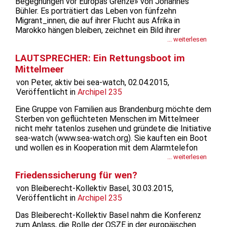
Begegnungen vor Europas Grenze» von Johannes
Bühler. Es porträtiert das Leben von fünfzehn
Migrant_innen, die auf ihrer Flucht aus Afrika in
Marokko hängen bleiben, zeichnet ein Bild ihrer
Herkunftsländer, ihrer Fluchtwege und des Leides, das
... weiterlesen
sie in Marokko erfahren.Zurzeit wird jede Woche über
LAUTSPRECHER: Ein Rettungsboot im
Unglücke im Mittelmeer berichtet, bei denen...
Mittelmeer
von Peter, aktiv bei sea-watch, 02.04.2015,
Veröffentlicht in
Archipel 235
Eine Gruppe von Familien aus Brandenburg möchte dem
Sterben von geflüchteten Menschen im Mittelmeer
nicht mehr tatenlos zusehen und gründete die Initiative
sea-watch (www.sea-watch.org). Sie kauften ein Boot
und wollen es in Kooperation mit dem Alarmtelefon
von Watch-The-Med im Mittelmeer vor der libyschen
... weiterlesen
Küste kreuzen lassen, Menschenleben...
Friedenssicherung für wen?
von Bleiberecht-Kollektiv Basel, 30.03.2015,
Veröffentlicht in
Archipel 235
Das Bleiberecht-Kollektiv Basel nahm die Konferenz
zum Anlass, die Rolle der OSZE in der europäischen