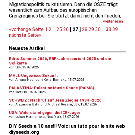
Migrationspolitik zu kritisieren. Denn die OSZE trägt
wesentlich zum Aufbau des europäischen
Grenzregimes bei. Sie stützt damit nicht den Frieden,
sondern die Aufrechterhaltung der ausbeuterischen
... weiterlesen
Machtverhältnisse, und ist mitverantwortlich für
«vorherige Seite
1
2
...
25
26
[ 27 ]
28
29
30
...
38
39
tausende Menschen, die jährlich auf dem Weg...
nächste Seite»