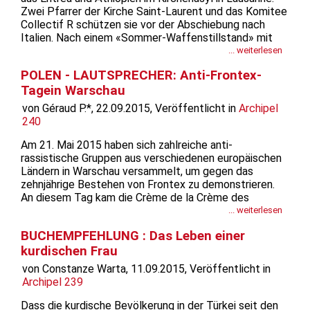
Zwei Pfarrer der Kirche Saint-Laurent und das Komitee
Collectif R schützen sie vor der Abschiebung nach
Italien. Nach einem «Sommer-Waffenstillstand» mit
den Behörden stehen im September neue
... weiterlesen
Auseinandersetzungen und Verhandlungen an. Das
POLEN - LAUTSPRECHER: Anti-Frontex-
Dublin-Abkommen will die Flüchtlinge in ihr...
Tagein Warschau
von Géraud P.*, 22.09.2015, Veröffentlicht in
Archipel
240
Am 21. Mai 2015 haben sich zahlreiche anti-
rassistische Gruppen aus verschiedenen europäischen
Ländern in Warschau versammelt, um gegen das
zehnjährige Bestehen von Frontex zu demonstrieren.
An diesem Tag kam die Crème de la Crème des
europäischen Rassismus nach Warschau, um den
... weiterlesen
zehnten Jahrestag der Frontex-Gründung zu feiern. Die
BUCHEMPFEHLUNG : Das Leben einer
einflussreiche Meta-Organisation, die den Reichtum...
kurdischen Frau
von Constanze Warta, 11.09.2015, Veröffentlicht in
Archipel 239
Dass die kurdische Bevölkerung in der Türkei seit den