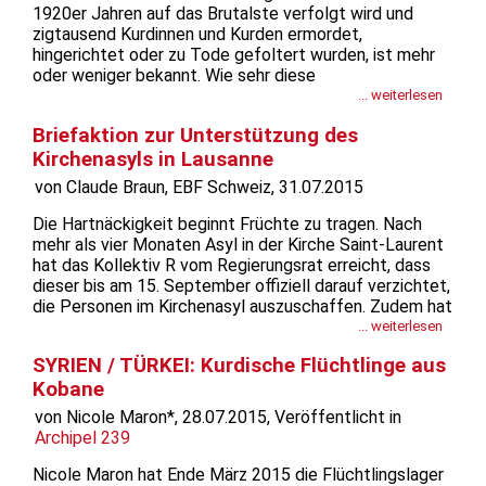
1920er Jahren auf das Brutalste verfolgt wird und
zigtausend Kurdinnen und Kurden ermordet,
hingerichtet oder zu Tode gefoltert wurden, ist mehr
oder weniger bekannt. Wie sehr diese
Bevölkerungsgruppe auch heute noch um ihre Rechte
... weiterlesen
kämpfen muss und nach wie vor durch Folter und Mord
Briefaktion zur Unterstützung des
zum Schweigen gebracht werden soll, ist uns
Kirchenasyls in Lausanne
vielleicht...
von Claude Braun, EBF Schweiz, 31.07.2015
Die Hartnäckigkeit beginnt Früchte zu tragen. Nach
mehr als vier Monaten Asyl in der Kirche Saint-Laurent
hat das Kollektiv R vom Regierungsrat erreicht, dass
dieser bis am 15. September offiziell darauf verzichtet,
die Personen im Kirchenasyl auszuschaffen. Zudem hat
der Regierungsrat seine Absicht erklärt, mit dem
... weiterlesen
Staatssekretariat für Migration und mit
SYRIEN / TÜRKEI: Kurdische Flüchtlinge aus
Bundespräsidentin Sommaruga...
Kobane
von Nicole Maron*, 28.07.2015, Veröffentlicht in
Archipel 239
Nicole Maron hat Ende März 2015 die Flüchtlingslager