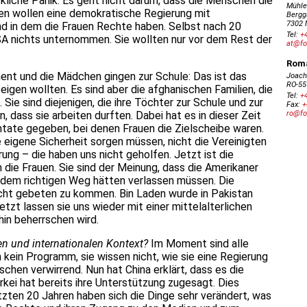
ckliche Panik. Es geht nicht darum, dass die Menschen die
en wollen eine demokratische Regierung mit
and in dem die Frauen Rechte haben. Selbst nach 20
A nichts unternommen. Sie wollten nur vor dem Rest der
ment und die Mädchen gingen zur Schule: Das ist das
zeigen wollten. Es sind aber die afghanischen Familien, die
 Sie sind diejenigen, die ihre Töchter zur Schule und zur
, dass sie arbeiten durften. Dabei hat es in dieser Zeit
ate gegeben, bei denen Frauen die Zielscheibe waren.
e eigene Sicherheit sorgen müssen, nicht die Vereinigten
ung – die haben uns nicht geholfen. Jetzt ist die
 die Frauen. Sie sind der Meinung, dass die Amerikaner
dem richtigen Weg hätten verlassen müssen. Die
cht gebeten zu kommen. Bin Laden wurde in Pakistan
jetzt lassen sie uns wieder mit einer mittelalterlichen
hin beherrschen wird.
en und internationalen Kontext?
Im Moment sind alle
en kein Programm, sie wissen nicht, wie sie eine Regierung
isschen verwirrend. Nun hat China erklärt, dass es die
rkei hat bereits ihre Unterstützung zugesagt. Dies
letzten 20 Jahren haben sich die Dinge sehr verändert, was