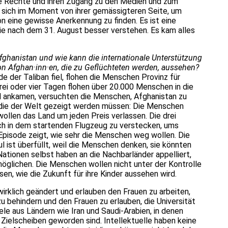
re Rechte und ihren Zugang zu den Medien und zum
n sich im Moment von ihrer gemässigteren Seite, um
n eine gewisse Anerkennung zu finden. Es ist eine
sie nach dem 31. August besser verstehen. Es kam alles
fghanistan und wie kann die internationale Unterstützung
n Afghan·inn·en, die zu Geflüchteten werden, aussehen?
e der Taliban fiel, flohen die Menschen Provinz für
drei oder vier Tagen flohen über 20.000 Menschen in die
ul ankamen, versuchten die Menschen, Afghanistan zu
, die der Welt gezeigt werden müssen: Die Menschen
 wollen das Land um jeden Preis verlassen. Die drei
ch in dem startenden Flugzeug zu verstecken, ums
Episode zeigt, wie sehr die Menschen weg wollen. Die
ist überfüllt, weil die Menschen denken, sie könnten
Nationen selbst haben an die Nachbarländer appelliert,
rmöglichen. Die Menschen wollen nicht unter der Kontrolle
ssen, wie die Zukunft für ihre Kinder aussehen wird.
 wirklich geändert und erlauben den Frauen zu arbeiten,
u behindern und den Frauen zu erlauben, die Universität
ele aus Ländern wie Iran und Saudi-Arabien, in denen
 Zielscheiben geworden sind. Intellektuelle haben keine