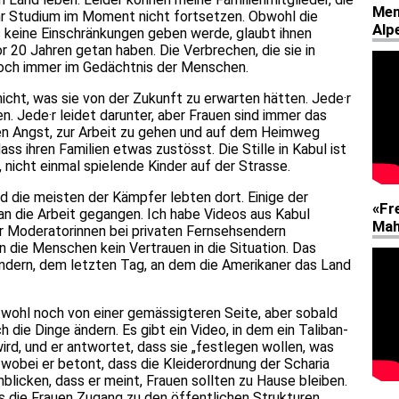
 ihr Studium im Moment nicht fortsetzen. Obwohl die
s keine Einschränkungen geben werde, glaubt ihnen
or 20 Jahren getan haben. Die Verbrechen, die sie in
noch immer im Gedächtnis der Menschen.
cht, was sie von der Zukunft zu erwarten hätten. Jede·r
n. Jede·r leidet darunter, aber Frauen sind immer das
en Angst, zur Arbeit zu gehen und auf dem Heimweg
ss ihren Familien etwas zustösst. Die Stille in Kabul ist
nicht einmal spielende Kinder auf der Strasse.
nd die meisten der Kämpfer lebten dort. Einige der
 an die Arbeit gegangen. Ich habe Videos aus Kabul
er Moderatorinnen bei privaten Fernsehsendern
n die Menschen kein Vertrauen in die Situation. Das
ndern, dem letzten Tag, an dem die Amerikaner das Land
 wohl noch von einer gemässigteren Seite, aber sobald
h die Dinge ändern. Es gibt ein Video, in dem ein Taliban-
ird, und er antwortet, dass sie „festlegen wollen, was
“, wobei er betont, dass die Kleiderordnung der Scharia
blicken, dass er meint, Frauen sollten zu Hause bleiben.
ss die Frauen Zugang zu den öffentlichen Strukturen