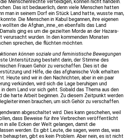
e die Menschenrechte verteidigen, können nicht handeln.
chen. Das ist bedauerlich, denn viele Menschen hatten
nn man in seinem Dorf ein Stück Land hatte, wusste man,
 konnte. Die Menschen in Kabul begannen, ihre eigenen
n wollten die Afghan_inne_en ebenfalls das Land
e. Damals ging es um die gezielten Morde an der Hazara-
mut verursacht wurden. In den kommenden Monaten
schen sprechen, die flüchten möchten.
tsaktionen können soziale und feministische Bewegungen
ste Unterstützung besteht darin, der Stimme des
ischen Frauen Gehör zu verschaffen. Dies ist die
erstützung und Hilfe, die das afghanische Volk erhalten
t. Heute sind wir in den Nachrichten, aber in ein paar
rung verkünden, wird sich die Lage beruhigen und
s in dem Land vor sich geht. Sobald das Thema aus den
d die harte Arbeit beginnen. Zu diesem Zeitpunkt werden
Begleiter·innen brauchen, um sich Gehör zu verschaffen.
rgendwann abgeschaltet wird. Dies kann geschehen, weil
ollen, dass Beweise für ihre Verbrechen veröffentlicht
 in alle Ecken der Welt gelangen, damit die
elassen werden. Es gibt Leute, die sagen, wenn das, was
ban behaupten, gibt es kein Problem. Aber nein, es ist nicht