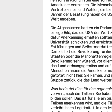
herrscht in Afghanistan eine schre
Amerikaner vermissen. Die Mensch
Vertreter·inne·n und Wahlen, ein L
Jahren der Besatzung haben die US
Welt angeben.
Die Afghan·inn·en hatten ein Parla
einzige Bild, das die USA der Welt 
dafür Anerkennung erhalten sollten.
Universität schickten und erreichten
Entführungen und Selbstmordattent
Damals hat die Bevölkerung für ihr
Staaten oder die Marionettenregier
Bevölkerung sehr wütend, vor allem
das Land ordnungsgemäss und auf 
Menschen haben die Amerikaner ni
getötet, nicht hier. Sie kamen, und 
Gruppe zurück, die das Land weiter
Was bedeutet dies für den regional
verwirrt, auch die Taliban. Sie hab
bilden sollen. Das ist für alle ein b
Taliban anerkennen wird, und die Tü
verleiht ihnen Legitimität. In den 