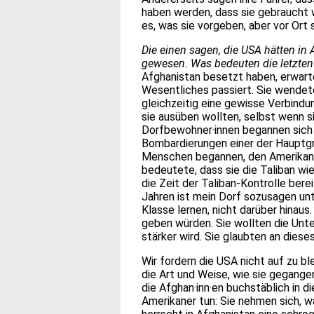
haben werden, dass sie gebraucht w
es, was sie vorgeben, aber vor Ort
Die einen sagen, die USA hätten in A
gewesen. Was bedeuten die letzten
Afghanistan besetzt haben, erwarte
Wesentliches passiert. Sie wendet
gleichzeitig eine gewisse Verbindun
sie ausüben wollten, selbst wenn s
Dorfbewohner·innen begannen sich
Bombardierungen einer der Hauptgrü
Menschen begannen, den Amerikane
bedeutete, dass sie die Taliban w
die Zeit der Taliban-Kontrolle bere
Jahren ist mein Dorf sozusagen unt
Klasse lernen, nicht darüber hinaus
geben würden. Sie wollten die Unte
stärker wird. Sie glaubten an dies
Wir fordern die USA nicht auf zu bl
die Art und Weise, wie sie gegange
die Afghan·inn·en buchstäblich in 
Amerikaner tun: Sie nehmen sich, w