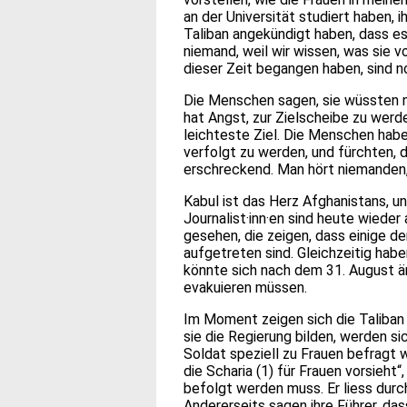
an der Universität studiert haben,
Taliban angekündigt haben, dass e
niemand, weil wir wissen, was sie v
dieser Zeit begangen haben, sind 
Die Menschen sagen, sie wüssten ni
hat Angst, zur Zielscheibe zu werde
leichteste Ziel. Die Menschen hab
verfolgt zu werden, und fürchten, da
erschreckend. Man hört niemanden, 
Kabul ist das Herz Afghanistans, u
Journalist·inn·en sind heute wieder
gesehen, die zeigen, dass einige d
aufgetreten sind. Gleichzeitig habe
könnte sich nach dem 31. August ä
evakuieren müssen.
Im Moment zeigen sich die Taliban
sie die Regierung bilden, werden sic
Soldat speziell zu Frauen befragt w
die Scharia (1) für Frauen vorsieht
befolgt werden muss. Er liess durch
Andererseits sagen ihre Führer, da