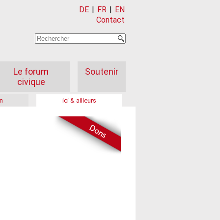
DE
|
FR
|
EN
Contact
Le forum
Soutenir
civique
n
ici & ailleurs