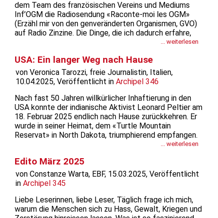
dem Team des französischen Vereins und Mediums
Inf’OGM die Radiosendung «Raconte-moi les OGM»
(Erzähl mir von den genveränderten Organismen, GVO)
auf Radio Zinzine. Die Dinge, die ich dadurch erfahre,
erschrecken mich immer wieder aufs Neue: die zutiefst
... weiterlesen
umweltschädlichen Machenschaften der industriellen
USA: Ein langer Weg nach Hause
Förderer dieser Eingriffe...
von Veronica Tarozzi, freie Journalistin, Italien,
10.04.2025, Veröffentlicht in
Archipel 346
Nach fast 50 Jahren willkürlicher Inhaftierung in den
USA konnte der indianische Aktivist Leonard Peltier am
18. Februar 2025 endlich nach Hause zurückkehren. Er
wurde in seiner Heimat, dem «Turtle Mountain
Reservat» in North Dakota, triumphierend empfangen.
«Wie lange war ich weg, eine Woche? Ich kann immer
... weiterlesen
noch nicht glauben, dass es wahr ist!» sagte Peltier
Edito März 2025
dem...
von Constanze Warta, EBF, 15.03.2025, Veröffentlicht
in
Archipel 345
Liebe Leserinnen, liebe Leser, Täglich frage ich mich,
warum die Menschen sich zu Hass, Gewalt, Kriegen und