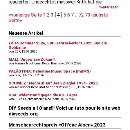
reagierten. Ungeachtet massiver Kritik hat die
französische Gemeinde Toul (Meurthe-et-Moselle) am
... weiterlesen
24. Oktober 2024 eine bronzene Nachbildung des
«vorherige Seite
1
2
3
[ 4 ]
5
6
7
...
72
73
nächste
Generals Marcel...
Seite»