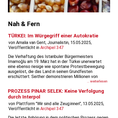
Nah & Fern
TÜRKEI: Im Würgegriff einer Autokratie
von Amalia van Gent, Journalistin, 15.05.2025,
Veröffentlicht in
Archipel 347
Die Verhaftung des Istanbuler Bürgermeisters
İmamoğlu am 19. März hat in der Türkei unerwartet
eine ebenso riesige wie spontane Protestbewegung
ausgelöst, die das Land in seinen Grundfesten
erschüttert. Seither demonstrieren Millionen von
Menschen gegen die Regierung. Auf den Strassen der
... weiterlesen
Türkei wird der Machtkampf zwischen Demokratie und
PROZESS PINAR SELEK: Keine Verfolgung
Diktatur unerbittlich ausgetragen – bisher...
durch Interpol
von Plattform "Wir sind alle Zeug:innen", 13.05.2025,
Veröffentlicht in
Archipel 347
Die letzte Anhörung in dem politischen Prozess gegen