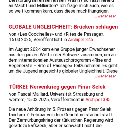
Zerstörung hinreissen lassen. Was ist so faszinierend
an Macht und Milliarden? Ich frage mich auch, wie es
so weit kommen kann, dass diese machthungrigen,
geldgierigen, ausgrenzenden, ja fanatischen Leute
... weiterlesen
gewählt werden. Gut, dass wenigstens in...
GLOBALE UNGLEICHHEIT: Brücken schlagen
von «Les Coccinelles» und «Rites de Passage»,
15.03.2025, Veröffentlicht in
Archipel 345
Im August 2024 kam eine Gruppe junger Erwachsener
aus der ganzen Welt in der Schweiz zusammen, um an
dem internationalen Austauschprogramm «Rise and
Regenerate – Rite of Passage» teilzunehmen. Es geht
um die Jugend angesichts globaler Ungleichheit. Diese
internationale Veranstaltung, ein zehntägiges Seminar
... weiterlesen
zur Förderung von Führungsqualitäten und Aktivismus
TÜRKEI: Nervenkrieg gegen Pinar Selek
bei jungen Menschen,...
von Pascal Maillard, Universität Strassburg und
weitere, 15.03.2025, Veröffentlicht in
Archipel 345
Die neue Anhörung im 5. Prozess gegen Pınar Selek
fand am 7. Februar vor dem Gericht in Istanbul statt.
Der Zermürbungskrieg der türkischen Regierung wird
geradezu kafkaesk, aber er schwächt nicht die