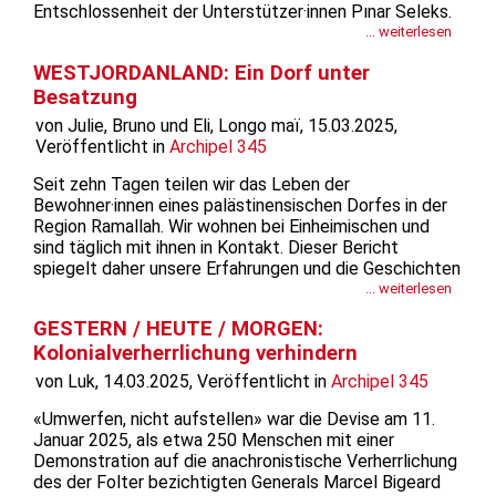
Entschlossenheit der Unterstützer·innen Pınar Seleks.
Sie hält stand und ihre Solidaritätsgruppen geben nicht
... weiterlesen
auf. Unsere hartnäckige Forderung, ihre Unschuld
WESTJORDANLAND: Ein Dorf unter
anzuerkennen, wächst...
Besatzung
von Julie, Bruno und Eli, Longo maï, 15.03.2025,
Veröffentlicht in
Archipel 345
Seit zehn Tagen teilen wir das Leben der
Bewohner·innen eines palästinensischen Dorfes in der
Region Ramallah. Wir wohnen bei Einheimischen und
sind täglich mit ihnen in Kontakt. Dieser Bericht
spiegelt daher unsere Erfahrungen und die Geschichten
der Menschen um uns herum wider und ist nicht als
... weiterlesen
allgemeine Analyse der Situation im besetzten
GESTERN / HEUTE / MORGEN:
Palästina gedacht. Das...
Kolonialverherrlichung verhindern
von Luk, 14.03.2025, Veröffentlicht in
Archipel 345
«Umwerfen, nicht aufstellen» war die Devise am 11.
Januar 2025, als etwa 250 Menschen mit einer
Demonstration auf die anachronistische Verherrlichung
des der Folter bezichtigten Generals Marcel Bigeard