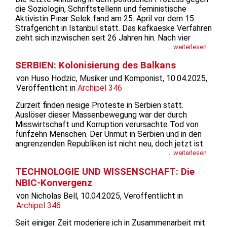
die Soziologin, Schriftstellerin und feministische
Aktivistin Pınar Selek fand am 25. April vor dem 15.
Strafgericht in Istanbul statt. Das kafkaeske Verfahren
zieht sich inzwischen seit 26 Jahren hin. Nach vier
Freisprüchen wurde sie vor zwei Jahren erneut vor
... weiterlesen
Gericht gestellt. In der vorherigen Verhandlung am 7....
SERBIEN: Kolonisierung des Balkans
von Huso Hodzic, Musiker und Komponist, 10.04.2025,
Veröffentlicht in
Archipel 346
Zurzeit finden riesige Proteste in Serbien statt.
Auslöser dieser Massenbewegung war der durch
Misswirtschaft und Korruption verursachte Tod von
fünfzehn Menschen. Der Unmut in Serbien und in den
angrenzenden Republiken ist nicht neu, doch jetzt ist
das Fass wohl übergelaufen. Das magische Licht einer
... weiterlesen
hoffentlich besseren Welt ist in Serbien mit
TECHNOLOGIE UND WISSENSCHAFT: Die
zahlreichen...
NBIC-Konvergenz
von Nicholas Bell, 10.04.2025, Veröffentlicht in
Archipel 346
Seit einiger Zeit moderiere ich in Zusammenarbeit mit