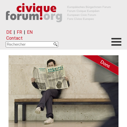
DE
|
FR
|
EN
Contact