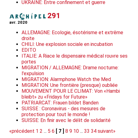
UKRAINE: Entre confinement et guerre
291
avr. 2020
ALLEMAGNE: Ecologie, ésotérisme et extrême
droite
CHILI: Une explosion sociale en incubation
EDITO
ITALIE: A Riace le dispensaire médical rouvre ses
portes
MIGRATION / ALLEMAGNE: Drame nocturne:
l'expulsion
MIGRATION: Alarmphone Watch the Med
MIGRATION: Une frontière (presque) oubliée
MOUVEMENT POUR LE CLIMAT: Von «Hambi
bleibt» zu «Fridays for Future»
PATRIARCAT: Frauen bildet Banden
SUISSE : Coronavirus - des mesures de
protection pour tout le monde !
SUISSE: En finir avec le délit de solidarité
«précédent
1
2
...
5
6
[ 7 ]
8
9
10
...
33
34
suivant»