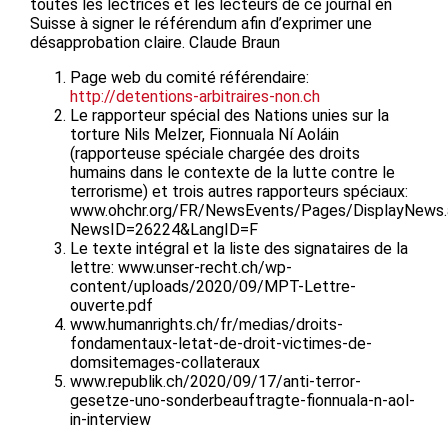
toutes les lectrices et les lecteurs de ce journal en
Suisse à signer le référendum afin d’exprimer une
désapprobation claire. Claude Braun
Page web du comité référendaire:
http://detentions-arbitraires-non.ch
Le rapporteur spécial des Nations unies sur la
torture Nils Melzer, Fionnuala Ní Aoláin
(rapporteuse spéciale chargée des droits
humains dans le contexte de la lutte contre le
terrorisme) et trois autres rapporteurs spéciaux:
www.ohchr.org/FR/NewsEvents/Pages/DisplayNews.
NewsID=26224&LangID=F
Le texte intégral et la liste des signataires de la
lettre: www.unser-recht.ch/wp-
content/uploads/2020/09/MPT-Lettre-
ouverte.pdf
www.humanrights.ch/fr/medias/droits-
fondamentaux-letat-de-droit-victimes-de-
domsitemages-collateraux
www.republik.ch/2020/09/17/anti-terror-
gesetze-uno-sonderbeauftragte-fionnuala-n-aol-
in-interview