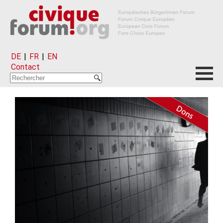
DE
|
FR
|
EN
Contact