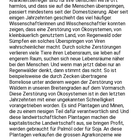
Krankheitserreger sind für ihre tierischen Wirte oft
harmlos, und dass sie auf die Menschen überspringen,
passiert mindestens seit der Domestizierung. Aber seit
einigen Jahrzehnten geschieht das viel häufiger.
Wissenschaftlerinnen und Wisschenschaftler konnten
zeigen, dass eine Zerstörung von Ökosystemen, von
kleinbäuerlich genutztem Land, von Regenwald oder
Sümpfen ein solches Überspringen von Viren
wahrscheinlicher macht. Durch solche Zerstörungen
verlieren viele Tiere ihren Lebensraum, sie leben auf
engerem Raum, suchen sich neue Lebensräume näher
bei den Menschen. Und wenn man jetzt dabei nur an
Regenwälder denkt, dann stimmt das nicht. So ist
beispielsweise die durch Zecken übertragene
Borreliose unter anderem wegen der Zerstörung von
Wäldern in unseren Breitengraden auf dem Vormarsch.
Diese Zerstörung von Ökosystemen ist in den letzten
Jahrzehnten mit einer ungekannten Schnelligkeit
vorangetrieben worden. Es sind Plantagen und Minen,
die zu einem riesigen Teil dafür verantwortlich sind. Und
diese landwirtschaftlichen Plantagen machen die
kapitalistische Landwirtschaft aus, sie bringen Profit,
werden gebraucht für Palmöl oder für Soja. An diese
Plantagen verkaufen die grossen Agrarkonzerne wie