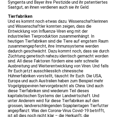
Syngenta und Bayer ihre Pestizide und ihr patentiertes
Saatgut, an ihnen verdienen auch sie ihr Geld.
Tierfabriken
Und es kommt noch etwas dazu. Wissenschaftlerinnen
und Wissenschaftler konnten zeigen, dass die
Entwicklung von Influenza-Viren eng mit der
industriellen Tierproduktion zusammenhängt. In
heutigen Tierfabriken sind die Tiere auf engstem Raum
zusammengepfercht, ihre Immunsysteme werden
dadurch geschwächt. Dazu kommt noch, dass sie durch
Züchtung genetisch nahezu identisch gemacht worden
sind. All diese Faktoren fördern eine sehr schnelle
Ausbreitung und Weiterentwicklung von Viren. Und falls
Ihr Euch jetzt ausschliesslich chinesische
Hühnerfabriken vorstellt, täuscht Ihr Euch. Die USA,
Europa und auch Australien haben zum Beispiel mehr
Vogelgrippeviren hervorgebracht als China. Und auch
diese Tierfabriken sind wiederum Teil dieses
kapitalistischen Systems der Landwirtschaft. Und
unter Anderem wird für diese Tierfabriken auf den
grossen, landverschlingenden Sojaplantagen Tierfutter
angepflanzt. Was den Corona-Virus Covid-19 betrifft,
ist all dies noch nicht klar – die Herkunft, die