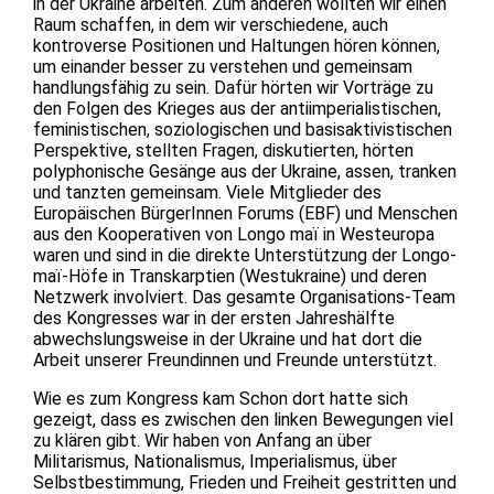
in der Ukraine arbeiten. Zum anderen wollten wir einen
Raum schaffen, in dem wir verschiedene, auch
kontroverse Positionen und Haltungen hören können,
um einander besser zu verstehen und gemeinsam
handlungsfähig zu sein. Dafür hörten wir Vorträge zu
den Folgen des Krieges aus der antiimperialistischen,
feministischen, soziologischen und basisaktivistischen
Perspektive, stellten Fragen, diskutierten, hörten
polyphonische Gesänge aus der Ukraine, assen, tranken
und tanzten gemeinsam. Viele Mitglieder des
Europäischen BürgerInnen Forums (EBF) und Menschen
aus den Kooperativen von Longo maï in Westeuropa
waren und sind in die direkte Unterstützung der Longo-
maï-Höfe in Transkarptien (Westukraine) und deren
Netzwerk involviert. Das gesamte Organisations-Team
des Kongresses war in der ersten Jahreshälfte
abwechslungsweise in der Ukraine und hat dort die
Arbeit unserer Freundinnen und Freunde unterstützt.
Wie es zum Kongress kam Schon dort hatte sich
gezeigt, dass es zwischen den linken Bewegungen viel
zu klären gibt. Wir haben von Anfang an über
Militarismus, Nationalismus, Imperialismus, über
Selbstbestimmung, Frieden und Freiheit gestritten und