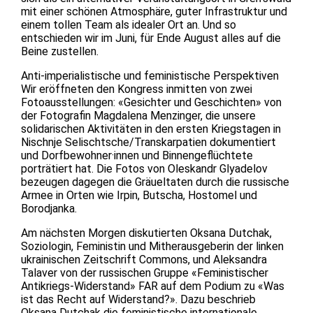
mit einer schönen Atmosphäre, guter Infrastruktur und
einem tollen Team als idealer Ort an. Und so
entschieden wir im Juni, für Ende August alles auf die
Beine zustellen.
Anti-imperialistische und feministische Perspektiven
Wir eröffneten den Kongress inmitten von zwei
Fotoausstellungen: «Gesichter und Geschichten» von
der Fotografin Magdalena Menzinger, die unsere
solidarischen Aktivitäten in den ersten Kriegstagen in
Nischnje Selischtsche/Transkarpatien dokumentiert
und Dorfbewohner·innen und Binnengeflüchtete
porträtiert hat. Die Fotos von Oleskandr Glyadelov
bezeugen dagegen die Gräueltaten durch die russische
Armee in Orten wie Irpin, Butscha, Hostomel und
Borodjanka.
Am nächsten Morgen diskutierten Oksana Dutchak,
Soziologin, Feministin und Mitherausgeberin der linken
ukrainischen Zeitschrift Commons, und Aleksandra
Talaver von der russischen Gruppe «Feministischer
Antikriegs-Widerstand» FAR auf dem Podium zu «Was
ist das Recht auf Widerstand?». Dazu beschrieb
Oksana Dutchak die feministische internationale