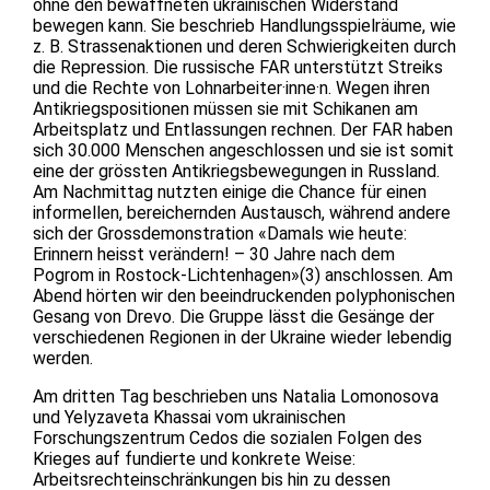
ohne den bewaffneten ukrainischen Widerstand
bewegen kann. Sie beschrieb Handlungsspielräume, wie
z. B. Strassenaktionen und deren Schwierigkeiten durch
die Repression. Die russische FAR unterstützt Streiks
und die Rechte von Lohnarbeiter·inne·n. Wegen ihren
Antikriegspositionen müssen sie mit Schikanen am
Arbeitsplatz und Entlassungen rechnen. Der FAR haben
sich 30.000 Menschen angeschlossen und sie ist somit
eine der grössten Antikriegsbewegungen in Russland.
Am Nachmittag nutzten einige die Chance für einen
informellen, bereichernden Austausch, während andere
sich der Grossdemonstration «Damals wie heute:
Erinnern heisst verändern! – 30 Jahre nach dem
Pogrom in Rostock-Lichtenhagen»(3) anschlossen. Am
Abend hörten wir den beeindruckenden polyphonischen
Gesang von Drevo. Die Gruppe lässt die Gesänge der
verschiedenen Regionen in der Ukraine wieder lebendig
werden.
Am dritten Tag beschrieben uns Natalia Lomonosova
und Yelyzaveta Khassai vom ukrainischen
Forschungszentrum Cedos die sozialen Folgen des
Krieges auf fundierte und konkrete Weise:
Arbeitsrechteinschränkungen bis hin zu dessen