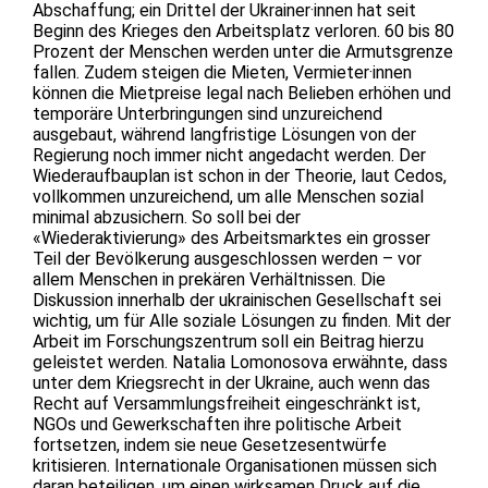
Abschaffung; ein Drittel der Ukrainer·innen hat seit
Beginn des Krieges den Arbeitsplatz verloren. 60 bis 80
Prozent der Menschen werden unter die Armutsgrenze
fallen. Zudem steigen die Mieten, Vermieter·innen
können die Mietpreise legal nach Belieben erhöhen und
temporäre Unterbringungen sind unzureichend
ausgebaut, während langfristige Lösungen von der
Regierung noch immer nicht angedacht werden. Der
Wiederaufbauplan ist schon in der Theorie, laut Cedos,
vollkommen unzureichend, um alle Menschen sozial
minimal abzusichern. So soll bei der
«Wiederaktivierung» des Arbeitsmarktes ein grosser
Teil der Bevölkerung ausgeschlossen werden – vor
allem Menschen in prekären Verhältnissen. Die
Diskussion innerhalb der ukrainischen Gesellschaft sei
wichtig, um für Alle soziale Lösungen zu finden. Mit der
Arbeit im Forschungszentrum soll ein Beitrag hierzu
geleistet werden. Natalia Lomonosova erwähnte, dass
unter dem Kriegsrecht in der Ukraine, auch wenn das
Recht auf Versammlungsfreiheit eingeschränkt ist,
NGOs und Gewerkschaften ihre politische Arbeit
fortsetzen, indem sie neue Gesetzesentwürfe
kritisieren. Internationale Organisationen müssen sich
daran beteiligen, um einen wirksamen Druck auf die