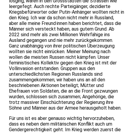
losging, waren in den Grossstädten die Strassen wie
leergefegt. Auch rechte Parteigänger, dezidierte
Kriegsbefürworter oder Putin-Anhänger wollten nicht in
den Krieg. Ich war da schon nicht mehr in Russland,
aber alle meine Freund·innen haben berichtet, dass die
Männer sich versteckt haben, aus gutem Grund. Ab
2022 sind mehr als zwei Millionen Wehrfähige ins
Ausland gegangen und nie mehr zurückgekommen.
Ganz unabhängig von ihrer politischen Überzeugung
wollten sie nicht einrücken. Meiner Meinung nach
wollen die meisten Russen nicht kämpfen. Unser
feministisches Kollektiv gegen den Krieg ist mit der
Vollinvasion entstanden. Gruppen aus den
unterschiedlichsten Regionen Russlands sind
zusammengekommen; wir haben uns an all den
beschriebenen Aktionen beteiligt; Mütter und
Ehefrauen von Soldaten, die an die Front gezwungen
wurden, schlossen sich zusammen; Angehörige, die
trotz massiver Einschüchterung der Regierung ihre
Söhne und Männer aus der Armee herausgeholt haben.
Für uns ist es aber genauso wichtig hervorzuheben,
dass es neben dem militärischen Konflikt auch um
Gendergerechtigkeit geht. Im Krieg werden zuerst die