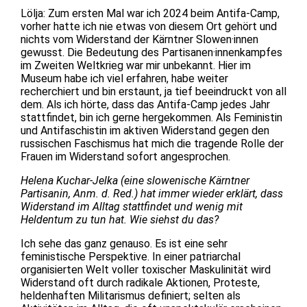
Lölja: Zum ersten Mal war ich 2024 beim Antifa-Camp,
vorher hatte ich nie etwas von diesem Ort gehört und
nichts vom Widerstand der Kärntner Slowen·innen
gewusst. Die Bedeutung des Partisanen·innenkampfes
im Zweiten Weltkrieg war mir unbekannt. Hier im
Museum habe ich viel erfahren, habe weiter
recherchiert und bin erstaunt, ja tief beeindruckt von all
dem. Als ich hörte, dass das Antifa-Camp jedes Jahr
stattfindet, bin ich gerne hergekommen. Als Feministin
und Antifaschistin im aktiven Widerstand gegen den
russischen Faschismus hat mich die tragende Rolle der
Frauen im Widerstand sofort angesprochen.
Helena Kuchar-Jelka (eine slowenische Kärntner
Partisanin, Anm. d. Red.) hat immer wieder erklärt, dass
Widerstand im Alltag stattfindet und wenig mit
Heldentum zu tun hat. Wie siehst du das?
Ich sehe das ganz genauso. Es ist eine sehr
feministische Perspektive. In einer patriarchal
organisierten Welt voller toxischer Maskulinität wird
Widerstand oft durch radikale Aktionen, Proteste,
heldenhaften Militarismus definiert; selten als