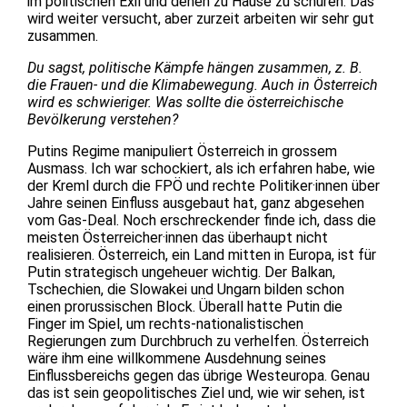
im politischen Exil und denen zu Hause zu schüren. Das
wird weiter versucht, aber zurzeit arbeiten wir sehr gut
zusammen.
Du sagst, politische Kämpfe hängen zusammen, z. B.
die Frauen- und die Klimabewegung. Auch in Österreich
wird es schwieriger. Was sollte die österreichische
Bevölkerung verstehen?
Putins Regime manipuliert Österreich in grossem
Ausmass. Ich war schockiert, als ich erfahren habe, wie
der Kreml durch die FPÖ und rechte Politiker·innen über
Jahre seinen Einfluss ausgebaut hat, ganz abgesehen
vom Gas-Deal. Noch erschreckender finde ich, dass die
meisten Österreicher·innen das überhaupt nicht
realisieren. Österreich, ein Land mitten in Europa, ist für
Putin strategisch ungeheuer wichtig. Der Balkan,
Tschechien, die Slowakei und Ungarn bilden schon
einen prorussischen Block. Überall hatte Putin die
Finger im Spiel, um rechts-nationalistischen
Regierungen zum Durchbruch zu verhelfen. Österreich
wäre ihm eine willkommene Ausdehnung seines
Einflussbereichs gegen das übrige Westeuropa. Genau
das ist sein geopolitisches Ziel und, wie wir sehen, ist