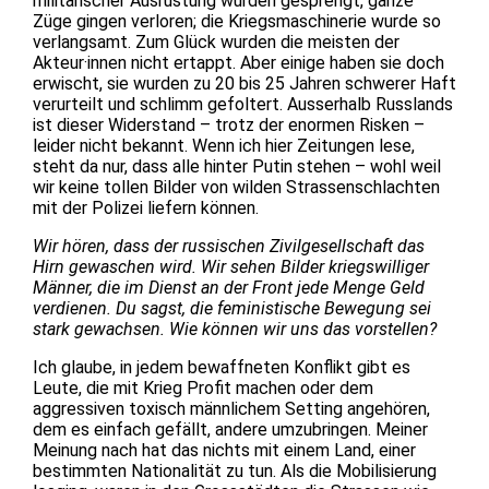
militärischer Ausrüstung wurden gesprengt, ganze
Züge gingen verloren; die Kriegsmaschinerie wurde so
verlangsamt. Zum Glück wurden die meisten der
Akteur·innen nicht ertappt. Aber einige haben sie doch
erwischt, sie wurden zu 20 bis 25 Jahren schwerer Haft
verurteilt und schlimm gefoltert. Ausserhalb Russlands
ist dieser Widerstand – trotz der enormen Risken –
leider nicht bekannt. Wenn ich hier Zeitungen lese,
steht da nur, dass alle hinter Putin stehen – wohl weil
wir keine tollen Bilder von wilden Strassenschlachten
mit der Polizei liefern können.
Wir hören, dass der russischen Zivilgesellschaft das
Hirn gewaschen wird. Wir sehen Bilder kriegswilliger
Männer, die im Dienst an der Front jede Menge Geld
verdienen. Du sagst, die feministische Bewegung sei
stark gewachsen. Wie können wir uns das vorstellen?
Ich glaube, in jedem bewaffneten Konflikt gibt es
Leute, die mit Krieg Profit machen oder dem
aggressiven toxisch männlichem Setting angehören,
dem es einfach gefällt, andere umzubringen. Meiner
Meinung nach hat das nichts mit einem Land, einer
bestimmten Nationalität zu tun. Als die Mobilisierung