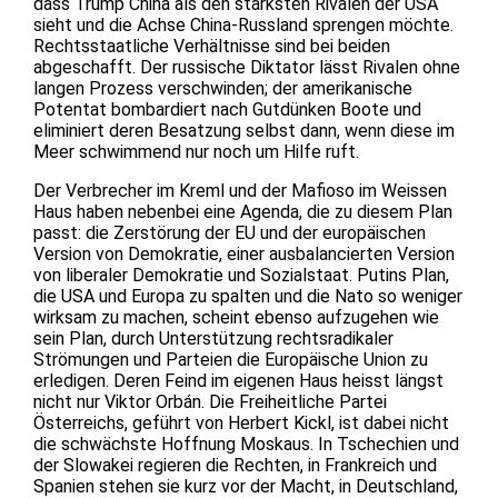
dass Trump China als den stärksten Rivalen der USA
sieht und die Achse China-Russland sprengen möchte.
Rechtsstaatliche Verhältnisse sind bei beiden
abgeschafft. Der russische Diktator lässt Rivalen ohne
langen Prozess verschwinden; der amerikanische
Potentat bombardiert nach Gutdünken Boote und
eliminiert deren Besatzung selbst dann, wenn diese im
Meer schwimmend nur noch um Hilfe ruft.
Der Verbrecher im Kreml und der Mafioso im Weissen
Haus haben nebenbei eine Agenda, die zu diesem Plan
passt: die Zerstörung der EU und der europäischen
Version von Demokratie, einer ausbalancierten Version
von liberaler Demokratie und Sozialstaat. Putins Plan,
die USA und Europa zu spalten und die Nato so weniger
wirksam zu machen, scheint ebenso aufzugehen wie
sein Plan, durch Unterstützung rechtsradikaler
Strömungen und Parteien die Europäische Union zu
erledigen. Deren Feind im eigenen Haus heisst längst
nicht nur Viktor Orbán. Die Freiheitliche Partei
Österreichs, geführt von Herbert Kickl, ist dabei nicht
die schwächste Hoffnung Moskaus. In Tschechien und
der Slowakei regieren die Rechten, in Frankreich und
Spanien stehen sie kurz vor der Macht, in Deutschland,