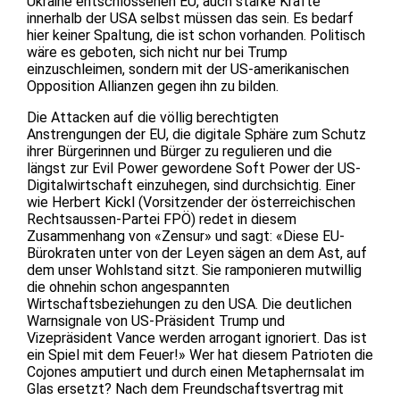
Ukraine entschlossenen EU, auch starke Kräfte
innerhalb der USA selbst müssen das sein. Es bedarf
hier keiner Spaltung, die ist schon vorhanden. Politisch
wäre es geboten, sich nicht nur bei Trump
einzuschleimen, sondern mit der US-amerikanischen
Opposition Allianzen gegen ihn zu bilden.
Die Attacken auf die völlig berechtigten
Anstrengungen der EU, die digitale Sphäre zum Schutz
ihrer Bürgerinnen und Bürger zu regulieren und die
längst zur Evil Power gewordene Soft Power der US-
Digitalwirtschaft einzuhegen, sind durchsichtig. Einer
wie Herbert Kickl (Vorsitzender der österreichischen
Rechtsaussen-Partei FPÖ) redet in diesem
Zusammenhang von «Zensur» und sagt: «Diese EU-
Bürokraten unter von der Leyen sägen an dem Ast, auf
dem unser Wohlstand sitzt. Sie ramponieren mutwillig
die ohnehin schon angespannten
Wirtschaftsbeziehungen zu den USA. Die deutlichen
Warnsignale von US-Präsident Trump und
Vizepräsident Vance werden arrogant ignoriert. Das ist
ein Spiel mit dem Feuer!» Wer hat diesem Patrioten die
Cojones amputiert und durch einen Metaphernsalat im
Glas ersetzt? Nach dem Freundschaftsvertrag mit