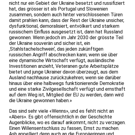
nicht nur ein Gebiet der Ukraine besetzt und russifiziert
hat, das grösser ist als Portugal und Slowenien
zusammen, sondern auch hinter verschlossenen Türen
damit prahlen kann, dass der Rest der Ukraine unsicher,
dysfunktional, demoralisiert, entvölkert und starkem
russischem Einfluss ausgesetzt ist, dann hat Russland
gewonnen. Wenn jedoch im Jahr 2030 der grösste Teil
der Ukraine souverän und sicher ist, ein
‚Stahlstachelschwein‘, das jeden zukünftigen
russischen Angriff abschrecken kann; wenn sie über
eine dynamische Wirtschaft verfügt, ausländische
Investitionen anzieht, Veteranen gute Arbeitsplätze
bietet und junge Ukrainer davon überzeugt, aus dem
Ausland nachhause zurückzukehren; wenn sie darüber
hinaus über eine halbwegs funktionierende Demokratie
und eine starke Zivilgesellschaft verfügt und ernsthaft
auf dem Weg ist, Mitglied der EU zu werden, dann wird
die Ukraine gewonnen haben.»
Das sind sehr viele «Wenns», und es fehlt nicht an
«Abers». Es gibt offensichtlich in der Geschichte
Augenblicke, wo es darauf ankommt, nicht zu verzagen.
Einen Willensentschluss zu fassen, Ernst zu machen.
Ash appelliert denn auch an die Europäerinnen und