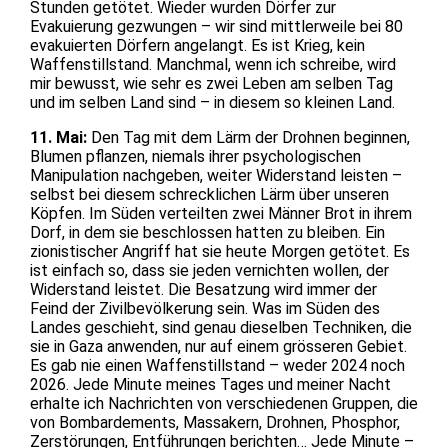
Stunden getötet. Wieder wurden Dörfer zur
Evakuierung gezwungen – wir sind mittlerweile bei 80
evakuierten Dörfern angelangt. Es ist Krieg, kein
Waffenstillstand. Manchmal, wenn ich schreibe, wird
mir bewusst, wie sehr es zwei Leben am selben Tag
und im selben Land sind – in diesem so kleinen Land.
11. Mai:
Den Tag mit dem Lärm der Drohnen beginnen,
Blumen pflanzen, niemals ihrer psychologischen
Manipulation nachgeben, weiter Widerstand leisten –
selbst bei diesem schrecklichen Lärm über unseren
Köpfen. Im Süden verteilten zwei Männer Brot in ihrem
Dorf, in dem sie beschlossen hatten zu bleiben. Ein
zionistischer Angriff hat sie heute Morgen getötet. Es
ist einfach so, dass sie jeden vernichten wollen, der
Widerstand leistet. Die Besatzung wird immer der
Feind der Zivilbevölkerung sein. Was im Süden des
Landes geschieht, sind genau dieselben Techniken, die
sie in Gaza anwenden, nur auf einem grösseren Gebiet.
Es gab nie einen Waffenstillstand – weder 2024 noch
2026. Jede Minute meines Tages und meiner Nacht
erhalte ich Nachrichten von verschiedenen Gruppen, die
von Bombardements, Massakern, Drohnen, Phosphor,
Zerstörungen, Entführungen berichten… Jede Minute –