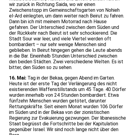
wir zurück in Richtung Saida, wo wir einen
Zwischenstopp im Gemeinschaftsgarten von Nohieh
el-Ard einlegten, um dann weiter nach Beirut zu fahren.
Dann bin ich mit meinem Motorrad nach Hause
gefahren. Der Unterschied zwischen dem Süden und
der Rückkehr nach Beirut ist sehr schockierend. Die
Stadt Sour war leer, und viele Viertel werden oft
bombardiert – nur sehr wenige Menschen sind
geblieben. In Beirut hingegen gehen die Leute abends
in die Bar. Eineinhalb Stunden Unterschied zwischen
den beiden Städten. Zwei verschiedene Welten. Es ist
bitter, den Süden so zu sehen.
16. Mai:
Tag in der Bekaa, gegen Abend im Garten.
Heute ist der erste Tag der Verlängerung des nicht
existierenden Waffenstillstands um 45 Tage. 40 Dörfer
wurden innerhalb von 24 Stunden bombardiert. Etwa
fünfzehn Menschen wurden getötet, darunter
Rettungskräfte. Seit einem Monat wurden 106 Dörfer
im Süden und in der Bekaa von der zionistischen
Regierung zur Evakuierung gezwungen. Der libanesische
Staat begrüsst die Fortschritte bei der Kapitulation
gegenüber Israel. Wir sind noch lange nicht über den