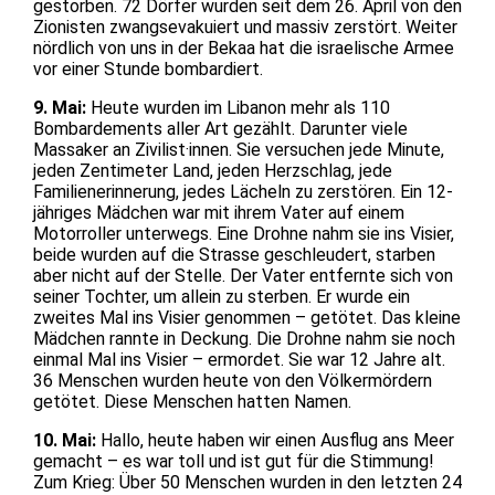
gestorben. 72 Dörfer wurden seit dem 26. April von den
Zionisten zwangsevakuiert und massiv zerstört. Weiter
nördlich von uns in der Bekaa hat die israelische Armee
vor einer Stunde bombardiert.
9. Mai:
Heute wurden im Libanon mehr als 110
Bombardements aller Art gezählt. Darunter viele
Massaker an Zivilist·innen. Sie versuchen jede Minute,
jeden Zentimeter Land, jeden Herzschlag, jede
Familienerinnerung, jedes Lächeln zu zerstören. Ein 12-
jähriges Mädchen war mit ihrem Vater auf einem
Motorroller unterwegs. Eine Drohne nahm sie ins Visier,
beide wurden auf die Strasse geschleudert, starben
aber nicht auf der Stelle. Der Vater entfernte sich von
seiner Tochter, um allein zu sterben. Er wurde ein
zweites Mal ins Visier genommen – getötet. Das kleine
Mädchen rannte in Deckung. Die Drohne nahm sie noch
einmal Mal ins Visier – ermordet. Sie war 12 Jahre alt.
36 Menschen wurden heute von den Völkermördern
getötet. Diese Menschen hatten Namen.
10. Mai:
Hallo, heute haben wir einen Ausflug ans Meer
gemacht – es war toll und ist gut für die Stimmung!
Zum Krieg: Über 50 Menschen wurden in den letzten 24