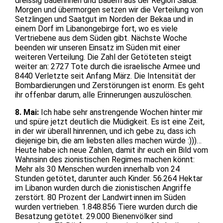
dreissig Bäuerinnen und Bauern aus der Region Saida.
Morgen und übermorgen setzen wir die Verteilung von
Setzlingen und Saatgut im Norden der Bekaa und in
einem Dorf im Libanongebirge fort, wo es viele
Vertriebene aus dem Süden gibt. Nächste Woche
beenden wir unseren Einsatz im Süden mit einer
weiteren Verteilung. Die Zahl der Getöteten steigt
weiter an: 2727 Tote durch die israelische Armee und
8440 Verletzte seit Anfang März. Die Intensität der
Bombardierungen und Zerstörungen ist enorm. Es geht
ihr offenbar darum, alle Erinnerungen auszulöschen.
8. Mai:
Ich habe sehr anstrengende Wochen hinter mir
und spüre jetzt deutlich die Müdigkeit. Es ist eine Zeit,
in der wir überall hinrennen, und ich gebe zu, dass ich
diejenige bin, die am liebsten alles machen würde :)))…
Heute habe ich neue Zahlen, damit ihr euch ein Bild vom
Wahnsinn des zionistischen Regimes machen könnt:
Mehr als 30 Menschen wurden innerhalb von 24
Stunden getötet, darunter auch Kinder. 56.264 Hektar
im Libanon wurden durch die zionistischen Angriffe
zerstört. 80 Prozent der Landwirt·innen im Süden
wurden vertrieben. 1.848.856 Tiere wurden durch die
Besatzung getötet. 29.000 Bienenvölker sind