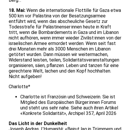
Berg…
18. Mai:
Wenn die internationale Flottille für Gaza etwa
500 km vor Palästina von der Besatzungsarmee
entführt wird, wenn das abscheuliche Gesetz zur
Todesstrafe für Palästinenser·innen heute in Kraft
tritt, wenn die Bombardements in Gaza und im Libanon
nicht aufhören, wenn immer wieder Zivilist·innen von der
israelischen Armee ermordet werden. Wenn seit fast
drei Monaten mehr als 3000 Menschen im Libanon
getötet wurden. Dann müssen wir weitermachen,
Widerstand leisten, teilen, Solidaritätsveranstaltungen
organisieren, säen, pflanzen. Leben und tanzen für eine
gerechtere Welt, lachen und den Kopf hochhalten.
Nicht aufgeben!
Charlotte*
Charlotte ist Französin und Schweizerin. Sie ist
Mitglied des Europäischen Bürger:innen Forums
und steht uns sehr nahe. Siehe auch ihren Artikel
«Konkrete Solidarität», Archipel 357, April 2026
Das Licht in der Dunkelheit
Joseph Andras, L’Humanité: «Beirut lag in Trümmern und