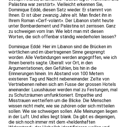
Palästina war zerstört». Vielleicht erkennen Sie,
Dominique Eddé, diesen Satz wieder. Er stammt von
Ihnen. Er ist über zwanzig Jahre alt. Man findet ihn in
Ihrem Roman «Cerf-volant». Der Libanon steht heute
unter Bombardement und Palästina ist zerrissen. Ganz
zu schweigen vom Iran. Wie lebt man mit diesen
Worten, die sich offenbar ständig wiederholen lassen?
Dominique Eddé: Hier im Libanon sind die Brücken im
wörtlichen und im übertragenen Sinne gesprengt
worden. Alle Verbindungen werden angegriffen, wie ich
Ihnen bereits sagte. Überall: vor Ort, in den
Argumentationen, den Gefühlen, bis hin in die
Erinnerungen hinein. Im Abstand von 100 Metern
existieren Tag und Nacht nebeneinander. Zelte von
Vertriebenen reihen sich am Fusse der grossen Hotels
aneinander. Luxushäuser werden mal zu Festungen, mal
zu Schutzräumen umfunktioniert. Empathie und
Misstrauen wetteifern um die Blicke. Die Menschen
wissen nicht mehr, wie sie zuhören oder sich mitteilen
sollen. Wie sie schweigen sollen. Alle Meinungen liegen
in der Luft. Und alles liegt blank. Da gibt es diejenigen,
die sich noch immer mit dem «heldenhaften