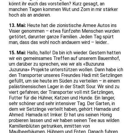
könnt ihr euch das vorstellen? Kurz gesagt, an
manchen Tagen kommen Wut und Zorn in mir stärker
hoch als an anderen.
13. Mai:
Heute hat die zionistische Armee Autos ins
Visier genommen – etwa fünfzehn Menschen wurden
getötet, darunter ganze Familien. Jeden Tag spürt
man, dass das wohl noch andauern wird – leider...
15. Mai:
Hallo, hallo! Da bin ich wieder. Gestern hatten
wir ein gemeinsames Treffen auf unserem Bauernhof,
um darüber zu sprechen, wie wir als «Buzuruna
Juzuruna» Projekte unterstützen wollen. Dann habe ich
den Transporter unseres Freundes Hadi mit Setzlingen
gefüllt, um sie heute im Süden zu verteilen – in einem
palästinensischen Lager in der Stadt Sour. Wir sind zu
viert gefahren; der Transporter voll mit Setzlingen,
Futter für die Hühner, Katzen und Hunde. Ein langer,
sehr schöner und sehr intensiver Tag. Der Garten, in
dem wir Setzlinge verteilt haben, gehört Hamada und
Ahmed. Hamada ist Imker. Er hat uns seinen Honig
probieren lassen und wir haben seinen Tee aus wilden
Kamillenblüten getrunken, inmitten von
Maulbeerbäumen, Hühnern und Enten. Danach fuhren