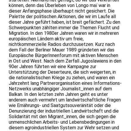
können, denn das Überleben von Longo maï war in
dieser Anfangsphase überhaupt nicht gesichert. Die
Palette der politischen Aktionen, die wir im Laufe all
dieser Jahre geführt haben, ist breit gefächert. Zu den
Schwerpunkten zählten immer die Themen Flucht und
Migration. In den 1980er Jahren waren wir in mehreren
europäischen Ländern aktiv um freie,
nichtkommerzielle Radios durchzusetzen. Kurz nach
dem Fall der Berliner Mauer 1989 gründeten wir das
Europäische BürgerInnenforum mit aktiven Menschen
in Ost und West. Nach dem Zerfall Jugoslawiens in den
90er Jahren führten wir eine Kampagne zur
Unterstützung der Deserteure, die sich weigerten, in
die nationalistischen Kriege zu ziehen, und waren ein
Jahrzehnt lang Partnerorganisation eines Informations-
Netzwerks unabhängiger Journalist_innen auf dem
Balkan. In den letzten zehn Jahren geht es unter
anderem auch vermehrt um landwirtschaftliche Fragen
wie Ernährungs- und Saatgutsouveränität oder die
Denunzierung der industriellen Landwirtschaft und die
Solidarität mit den Migrant_innen, die sich gegen die
unmenschlichen Arbeits- und Lebensbedingungen in
diesem agroindustriellen System zur Wehr setzen und