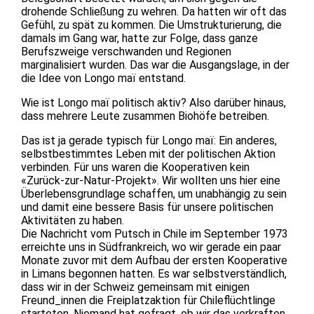
drohende Schließung zu wehren. Da hatten wir oft das
Gefühl, zu spät zu kommen. Die Umstrukturierung, die
damals im Gang war, hatte zur Folge, dass ganze
Berufszweige verschwanden und Regionen
marginalisiert wurden. Das war die Ausgangslage, in der
die Idee von Longo maï entstand.
Wie ist Longo maï politisch aktiv? Also darüber hinaus,
dass mehrere Leute zusammen Biohöfe betreiben.
Das ist ja gerade typisch für Longo maï: Ein anderes,
selbstbestimmtes Leben mit der politischen Aktion
verbinden. Für uns waren die Kooperativen kein
«Zurück-zur-Natur-Projekt». Wir wollten uns hier eine
Überlebensgrundlage schaffen, um unabhängig zu sein
und damit eine bessere Basis für unsere politischen
Aktivitäten zu haben.
Die Nachricht vom Putsch in Chile im September 1973
erreichte uns in Südfrankreich, wo wir gerade ein paar
Monate zuvor mit dem Aufbau der ersten Kooperative
in Limans begonnen hatten. Es war selbstverständlich,
dass wir in der Schweiz gemeinsam mit einigen
Freund_innen die Freiplatzaktion für Chileflüchtlinge
starteten. Niemand hat gefragt, ob wir das verkraften