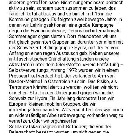
anderen getroffen habe. Nicht nur gemeinsam politisch
aktiv zu sein, sondern auch zusammen zu leben, das
fand ich total attraktiv und so bin ich mit 15 in die
Kommune gezogen. Es folgten zwei bewegte Jahre, in
denen wir Lehrlingsaktionen, eine große Kampagne
gegen die Erziehungsheime, Demos und internationale
Sommerlager organisierten. Dort freundeten wir uns
mit gleich gesinnten Gruppen an, darunter vor allem mit
der Schweizer Lehrlingsgruppe Hydra, mit der es von
Anfang an einen regen Austausch gab. Neben unserer
antifaschistischen Grundhaltung standen unsere
Aktivitäten unter dem 68er-Motto: «Freie Entfaltung –
Selbstverwaltung». Anfang 1972 wurden wir in einem
Presseartikel verdächtigt, der verlängerte Arm von
Baader-Meinhof in Österreich zu sein. Das Risiko, als
Terroristen kriminalisiert zu werden, wollten wir nicht
eingehen. Statt in den Untergrund gingen wir in die
Schweiz zur Hydra. Ein Jahr lang durchstreiften wir
Europa in kleinen, mobilen Gruppen, die wir
«Interbrigaden» nannten. Wir versuchten, das was noch
an widerständiger Arbeiterbewegung vorhanden war, zu
vernetzen. Oder wir organisierten
Solidaritätskampagnen mit Betrieben, die von der
Belegschaft besetzt wurden, um sich gegen die