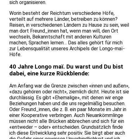
sich organisieren.
Worin besteht der Reichtum verschiedene Höfe,
verteilt auf mehrere Länder, betreiben zu können?
Reisen, in verschiedenen Ländern zu Hause zu sein, weil
man dort Freund_innen hat, wenn man will, den Ort
wechseln, Bekanntschaft mit anderen Kulturen
machen, Sprachen lernen… Das alles gehört für mich
zur Lebensqualität unseres Archipels der Longo-maï-
Höfe.
40 Jahre Longo maï. Du warst und Du bist
dabei, eine kurze Rückblende:
Am Anfang war die Grenze zwischen «innen und außen»,
«dazu gehören oder nicht», ziemlich dicht. Heute ist sie
durchlässig. Es gibt «Ehemalige», mit denen wir enge
Beziehungen haben und die uns regelmäßig besuchen.
Oder Freund_innen, die z. B. ein paar Monate im Jahr in
einer Kooperative verbringen. Auch Neuankömmlinge
müssen nicht alle Brücken abbrechen und sich für ein
«entweder – oder» entscheiden. Grundsätzlich finde
ich diese Entwicklung sehr positiv. Sie birgt aber auch
die Gefahr einer gewissen Unverbindlichkeit und ich