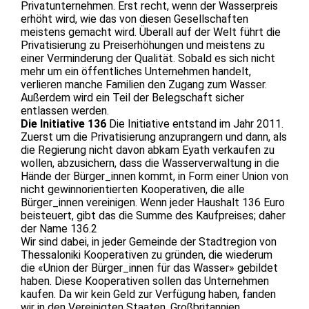
Privatunternehmen. Erst recht, wenn der Wasserpreis
erhöht wird, wie das von diesen Gesellschaften
meistens gemacht wird. Überall auf der Welt führt die
Privatisierung zu Preiserhöhungen und meistens zu
einer Verminderung der Qualität. Sobald es sich nicht
mehr um ein öffentliches Unternehmen handelt,
verlieren manche Familien den Zugang zum Wasser.
Außerdem wird ein Teil der Belegschaft sicher
entlassen werden.
Die Initiative 136
Die Initiative entstand im Jahr 2011.
Zuerst um die Privatisierung anzuprangern und dann, als
die Regierung nicht davon abkam Eyath verkaufen zu
wollen, abzusichern, dass die Wasserverwaltung in die
Hände der Bürger_innen kommt, in Form einer Union von
nicht gewinnorientierten Kooperativen, die alle
Bürger_innen vereinigen. Wenn jeder Haushalt 136 Euro
beisteuert, gibt das die Summe des Kaufpreises; daher
der Name 136.2
Wir sind dabei, in jeder Gemeinde der Stadtregion von
Thessaloniki Kooperativen zu gründen, die wiederum
die «Union der Bürger_innen für das Wasser» gebildet
haben. Diese Kooperativen sollen das Unternehmen
kaufen. Da wir kein Geld zur Verfügung haben, fanden
wir in den Vereinigten Staaten, Großbritannien,