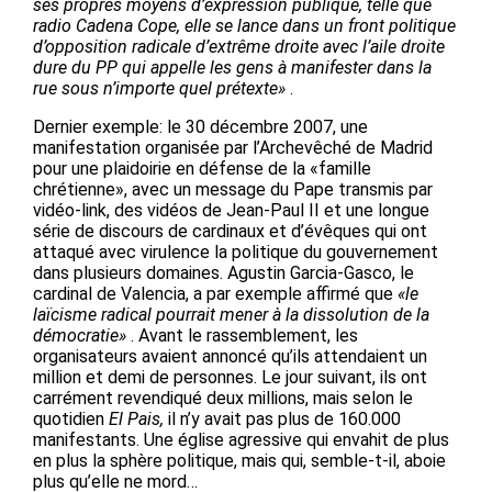
ses propres moyens d’expression publique, telle que
radio Cadena Cope, elle se lance dans un front politique
d’opposition radicale d’extrême droite avec l’aile droite
dure du PP qui appelle les gens à manifester dans la
rue sous n’importe quel prétexte»
.
Dernier exemple: le 30 décembre 2007, une
manifestation organisée par l’Archevêché de Madrid
pour une plaidoirie en défense de la «famille
chrétienne», avec un message du Pape transmis par
vidéo-link, des vidéos de Jean-Paul II et une longue
série de discours de cardinaux et d’évêques qui ont
attaqué avec virulence la politique du gouvernement
dans plusieurs domaines. Agustin Garcia-Gasco, le
cardinal de Valencia, a par exemple affirmé que
«le
laïcisme radical pourrait mener à la dissolution de la
démocratie»
. Avant le rassemblement, les
organisateurs avaient annoncé qu’ils attendaient un
million et demi de personnes. Le jour suivant, ils ont
carrément revendiqué deux millions, mais selon le
quotidien
El Pais,
il n’y avait pas plus de 160.000
manifestants. Une église agressive qui envahit de plus
en plus la sphère politique, mais qui, semble-t-il, aboie
plus qu’elle ne mord…