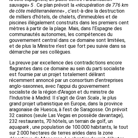
sauvage»
5
. Ce plan prévoit la
«récupération de 776 km
de côte méditerranéenne»
, c’est-à-dire la destruction
de milliers d’hôtels, de chalets, d’immeubles et de
piscines illégalement construits dans les premiers cent
mètres à partir de la plage. Mais, dans l’Espagne des
communautés autonomes, les compétences du
gouvernement central dans ce domaine sont limitées,
et de plus la Ministre n’est que fort peu suivie dans sa
démarche par ses collègues.
La preuve par excellence des contradictions encore
flagrantes dans ce domaine au sein du parti socialiste
est fournie par un projet totalement délirant
récemment annoncé par un consortium d’entreprises
anglo-saxonnes, avec l’appui du gouvernement
socialiste de la région d’Aragon et du ministre de
l’Industrie à Madrid. Il s’agit de
Gran Scala
, le plus
grand projet urbanistique en Europe, dans la province
aragonaise de Huesca, à l’est de Saragosse. On prévoit
32 casinos (seule Las Vegas en possède davantage),
232 restaurants, 70 hôtels, un terrain de golf, un
aquapark
, une population de 100.000 habitants, le tout
sur 2.000 hectares de terres arides dans la zone