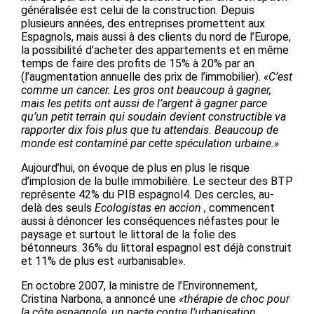
généralisée est celui de la construction. Depuis
plusieurs années, des entreprises promettent aux
Espagnols, mais aussi à des clients du nord de l’Europe,
la possibilité d’acheter des appartements et en même
temps de faire des profits de 15% à 20% par an
(l’augmentation annuelle des prix de l’immobilier).
«C’est
comme un cancer. Les gros ont beaucoup à gagner,
mais les petits ont aussi de l’argent à gagner parce
qu’un petit terrain qui soudain devient constructible va
rapporter dix fois plus que tu attendais. Beaucoup de
monde est contaminé par cette spéculation urbaine.»
Aujourd’hui, on évoque de plus en plus le risque
d’implosion de la bulle immobilière. Le secteur des BTP
représente 42% du PIB espagnol4. Des cercles, au-
delà des seuls
Ecologistas en accion
, commencent
aussi à dénoncer les conséquences néfastes pour le
paysage et surtout le littoral de la folie des
bétonneurs. 36% du littoral espagnol est déjà construit
et 11% de plus est «urbanisable».
En octobre 2007, la ministre de l’Environnement,
Cristina Narbona, a annoncé une
«thérapie de choc pour
la côte espagnole, un pacte contre l’urbanisation