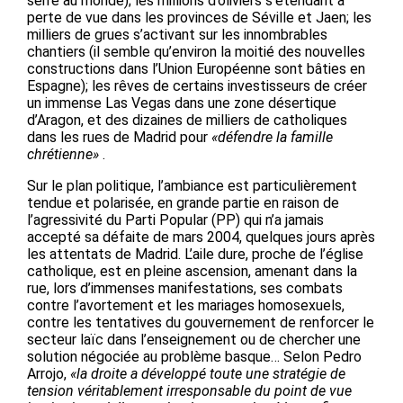
serre au monde); les millions d’oliviers s’étendant à
perte de vue dans les provinces de Séville et Jaen; les
milliers de grues s’activant sur les innombrables
chantiers (il semble qu’environ la moitié des nouvelles
constructions dans l’Union Européenne sont bâties en
Espagne); les rêves de certains investisseurs de créer
un immense Las Vegas dans une zone désertique
d’Aragon, et des dizaines de milliers de catholiques
dans les rues de Madrid pour
«défendre la famille
chrétienne»
.
Sur le plan politique, l’ambiance est particulièrement
tendue et polarisée, en grande partie en raison de
l’agressivité du Parti Popular (PP) qui n’a jamais
accepté sa défaite de mars 2004, quelques jours après
les attentats de Madrid. L’aile dure, proche de l’église
catholique, est en pleine ascension, amenant dans la
rue, lors d’immenses manifestations, ses combats
contre l’avortement et les mariages homosexuels,
contre les tentatives du gouvernement de renforcer le
secteur laïc dans l’enseignement ou de chercher une
solution négociée au problème basque… Selon Pedro
Arrojo,
«la droite a développé toute une stratégie de
tension véritablement irresponsable du point de vue