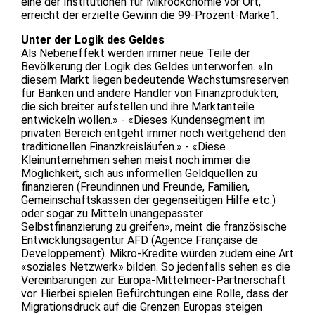
eine der Institutionen für Mikroökonomie vor Ort,
erreicht der erzielte Gewinn die 99-Prozent-Marke1.
Unter der Logik des Geldes
Als Nebeneffekt werden immer neue Teile der
Bevölkerung der Logik des Geldes unterworfen. «In
diesem Markt liegen bedeutende Wachstumsreserven
für Banken und andere Händler von Finanzprodukten,
die sich breiter aufstellen und ihre Marktanteile
entwickeln wollen.» - «Dieses Kundensegment im
privaten Bereich entgeht immer noch weitgehend den
traditionellen Finanzkreisläufen.» - «Diese
Kleinunternehmen sehen meist noch immer die
Möglichkeit, sich aus informellen Geldquellen zu
finanzieren (Freundinnen und Freunde, Familien,
Gemeinschaftskassen der gegenseitigen Hilfe etc.)
oder sogar zu Mitteln unangepasster
Selbstfinanzierung zu greifen», meint die französische
Entwicklungsagentur AFD (Agence Française de
Developpement). Mikro-Kredite würden zudem eine Art
«soziales Netzwerk» bilden. So jedenfalls sehen es die
Vereinbarungen zur Europa-Mittelmeer-Partnerschaft
vor. Hierbei spielen Befürchtungen eine Rolle, dass der
Migrationsdruck auf die Grenzen Europas steigen