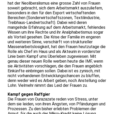
hat der Neoliberalismus eine grosse Zahl von Frauen
soweit gebracht, sich dem Arbeitsmarkt auszuliefern,
besonders in den für den Export wirtschaftenden
Bereichen (Sonderwirtschaftszonen, Textilindustrie,
Treibhaus-Landwirtschaft). Dabei wird deren
mangelnde Erfahrung auf dem Arbeitsmarkt, fehlendes
Wissen um ihre Rechte und ihr Analphabetismus sogar
als Vorteil gesehen. Die Krise der Familie im engeren
und weiteren Sinne, verschärft von struktureller
Massenarbeitslosigkeit, hat den Frauen heutzutage die
Rolle als Chef im Haus und als Akteurin in vorderster
Linie beim Kampf ums Überleben zugewiesen. Mit
genau dieser neuen Rolle werben heute die IMF, wenn
sie Aktivitäten vorschlagen, die den Frauen angeblich
Einkünfte einbringen sollen. Dabei ist es zynisch, mit
nicht vorhandenen Entwicklungschancen zu bluffen,
denn weder wird es Arbeit geben, noch Anstellung oder
Lohn. Vielmehr nimmt das Leid der Frauen zu.
Kampf gegen Raffgier
Die Frauen von Ourazazate reden von Stress, unter
dem sie leiden, von ihren Ängsten, von Pfändungen und
Prozessen. Zu den bisher erlebten Problemen der
Armut, für die auch der Mikro-Kredit keine Lösung