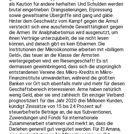
als Kaution für andere herhalten. Und Schulden werden
brutal eingetrieben: Drangsalierungen, Erpressung
sowie gewaltsame Übergriffe sind gang und gäbe.
Hinter dem Geschwätz vom Kampf gegen die Armut
versteckt sich eine ausufernde Gewalttätigkeit gegen
die Armen. Ihr Analphabetismus wird ausgenutzt, um
ihnen Verträge unterzujubeln, die sie nicht lesen
können, und danach gibt es kein Erbarmen. Die
Institutionen der Mikroökonomie arbeiten mit «billigem
Geld», das teuer an die Klasse der Ärmsten
weitergegeben wird: ein Riesengeschäft! Es ist
dermassen gewinnbringend, dass sich die ursprünglich
entstandenen Vereine des Mikro-Kredits in Mikro-
Finanzinstitute umwandelten, während die größten
Banken vor Ort sich ebenfalls mehr und mehr für diesen
Geschäftsbereich interessieren. Arme haben natürlich
wenig Geld, aber sie sind zahlreich. Ein einziger Verband
prognostiziert für das Jahr 2020 drei Millionen Kunden,
kündigt Zinssätze von 15 bis 24 Prozent auf
steuerbefreite Beträge an, die aus Subventionen,
Zuwendungen und Fonds für internationale
Zusammenarbeit stammen und merkt an, dass die
Darlehen generell gut vergütet werden. Für El Amana,