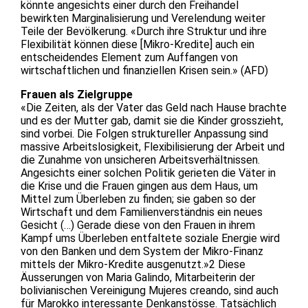
könnte angesichts einer durch den Freihandel
bewirkten Marginalisierung und Verelendung weiter
Teile der Bevölkerung. «Durch ihre Struktur und ihre
Flexibilität können diese [Mikro-Kredite] auch ein
entscheidendes Element zum Auffangen von
wirtschaftlichen und finanziellen Krisen sein.» (AFD)
Frauen als Zielgruppe
«Die Zeiten, als der Vater das Geld nach Hause brachte
und es der Mutter gab, damit sie die Kinder grosszieht,
sind vorbei. Die Folgen struktureller Anpassung sind
massive Arbeitslosigkeit, Flexibilisierung der Arbeit und
die Zunahme von unsicheren Arbeitsverhältnissen.
Angesichts einer solchen Politik gerieten die Väter in
die Krise und die Frauen gingen aus dem Haus, um
Mittel zum Überleben zu finden; sie gaben so der
Wirtschaft und dem Familienverständnis ein neues
Gesicht (…) Gerade diese von den Frauen in ihrem
Kampf ums Überleben entfaltete soziale Energie wird
von den Banken und dem System der Mikro-Finanz
mittels der Mikro-Kredite ausgenutzt.»2 Diese
Äusserungen von Maria Galindo, Mitarbeiterin der
bolivianischen Vereinigung Mujeres creando, sind auch
für Marokko interessante Denkanstösse. Tatsächlich