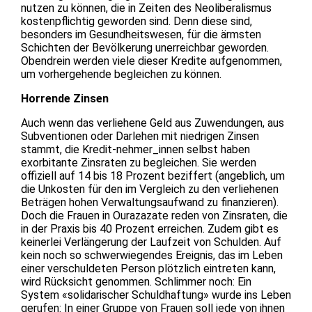
nutzen zu können, die in Zeiten des Neoliberalismus
kostenpflichtig geworden sind. Denn diese sind,
besonders im Gesundheitswesen, für die ärmsten
Schichten der Bevölkerung unerreichbar geworden.
Obendrein werden viele dieser Kredite aufgenommen,
um vorhergehende begleichen zu können.
Horrende Zinsen
Auch wenn das verliehene Geld aus Zuwendungen, aus
Subventionen oder Darlehen mit niedrigen Zinsen
stammt, die Kredit-nehmer_innen selbst haben
exorbitante Zinsraten zu begleichen. Sie werden
offiziell auf 14 bis 18 Prozent beziffert (angeblich, um
die Unkosten für den im Vergleich zu den verliehenen
Beträgen hohen Verwaltungsaufwand zu finanzieren).
Doch die Frauen in Ourazazate reden von Zinsraten, die
in der Praxis bis 40 Prozent erreichen. Zudem gibt es
keinerlei Verlängerung der Laufzeit von Schulden. Auf
kein noch so schwerwiegendes Ereignis, das im Leben
einer verschuldeten Person plötzlich eintreten kann,
wird Rücksicht genommen. Schlimmer noch: Ein
System «solidarischer Schuldhaftung» wurde ins Leben
gerufen: In einer Gruppe von Frauen soll jede von ihnen