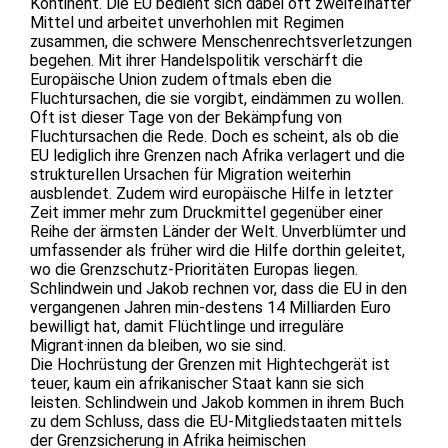
Kontinent. Die EU bedient sich dabei oft zweifelhafter
Mittel und arbeitet unverhohlen mit Regimen
zusammen, die schwere Menschenrechtsverletzungen
begehen. Mit ihrer Handelspolitik verschärft die
Europäische Union zudem oftmals eben die
Fluchtursachen, die sie vorgibt, eindämmen zu wollen.
Oft ist dieser Tage von der Bekämpfung von
Fluchtursachen die Rede. Doch es scheint, als ob die
EU lediglich ihre Grenzen nach Afrika verlagert und die
strukturellen Ursachen für Migration weiterhin
ausblendet. Zudem wird europäische Hilfe in letzter
Zeit immer mehr zum Druckmittel gegenüber einer
Reihe der ärmsten Länder der Welt. Unverblümter und
umfassender als früher wird die Hilfe dorthin geleitet,
wo die Grenzschutz-Prioritäten Europas liegen.
Schlindwein und Jakob rechnen vor, dass die EU in den
vergangenen Jahren min-destens 14 Milliarden Euro
bewilligt hat, damit Flüchtlinge und irreguläre
Migrant·innen da bleiben, wo sie sind.
Die Hochrüstung der Grenzen mit Hightechgerät ist
teuer, kaum ein afrikanischer Staat kann sie sich
leisten. Schlindwein und Jakob kommen in ihrem Buch
zu dem Schluss, dass die EU-Mitgliedstaaten mittels
der Grenzsicherung in Afrika heimischen