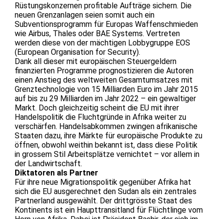
Rüstungskonzernen profitable Aufträge sichern. Die
neuen Grenzanlagen seien somit auch ein
Subventionsprogramm für Europas Waffenschmieden
wie Airbus, Thales oder BAE Systems. Vertreten
werden diese von der mächtigen Lobbygruppe EOS
(European Organisation for Security).
Dank all dieser mit europäischen Steuergeldern
finanzierten Programme prognostizieren die Autoren
einen Anstieg des weltweiten Gesamtumsatzes mit
Grenztechnologie von 15 Milliarden Euro im Jahr 2015
auf bis zu 29 Milliarden im Jahr 2022 – ein gewaltiger
Markt. Doch gleichzeitig scheint die EU mit ihrer
Handelspolitik die Fluchtgründe in Afrika weiter zu
verschärfen. Handelsabkommen zwingen afrikanische
Staaten dazu, ihre Märkte für europäische Produkte zu
öffnen, obwohl weithin bekannt ist, dass diese Politik
in grossem Stil Arbeitsplätze vernichtet – vor allem in
der Landwirtschaft.
Diktatoren als Partner
Für ihre neue Migrationspolitik gegenüber Afrika hat
sich die EU ausgerechnet den Sudan als ein zentrales
Partnerland ausgewählt. Der drittgrösste Staat des
Kontinents ist ein Haupttransitland für Flüchtlinge vom