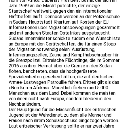
Horn von Afrika. Dabei ist Präsident Bashir, der sich im
Jahr 1989 an die Macht putschte, der einzige
Staatschef weltweit, gegen den ein internationaler
Haftbefehl läuft. Dennoch werden an der Polizeischule
in Sudans Hauptstadt Khartum auf Kosten der EU
Informationen über Migrationsbewegungen gesammelt
und mit anderen Staaten Ostafrikas ausgetauscht.
Sudans Innenminister schickte zudem eine Wunschliste
an Europa mit den Gerätschaften, die für einen Stopp
der Migration notwendig seien: Ausrüstung,
Internierungszellen, Zäune und Kampfhubschrauber für
die Grenzpolizei. Eritreische Flüchtlinge, die im Sommer
2016 aus ihrer Heimat über die Grenze in den Sudan
flohen, berichteten, dass sie hochgerüstete
Spezialeinheiten gesehen hätten, die auf deutschen
Armee-Lastwagen Patrouille fuhren. Eritrea gilt als das
«Nordkorea Afrikas». Monatlich fliehen rund 5.000
Menschen aus dem Land. Dabei kommen die meisten
von ihnen nicht nach Europa, sondern bleiben in den
Nachbarländern.
Der Hauptgrund für die Massenflucht der eritreischen
Jugend ist der Wehrdienst, zu dem alle Männer und
Frauen nach ihrem Schulabschluss eingezogen werden.
Laut eritreischer Verfassung sollte er nur zwei Jahre