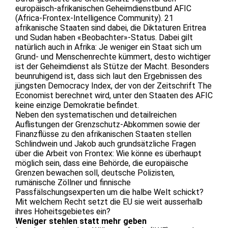
europäisch-afrikanischen Geheimdienstbund AFIC
(Africa-Frontex-Intelligence Community). 21
afrikanische Staaten sind dabei, die Diktaturen Eritrea
und Sudan haben «Beobachter»-Status. Dabei gilt
natürlich auch in Afrika: Je weniger ein Staat sich um
Grund- und Menschenrechte kümmert, desto wichtiger
ist der Geheimdienst als Stütze der Macht. Besonders
beunruhigend ist, dass sich laut den Ergebnissen des
jüngsten Democracy Index, der von der Zeitschrift The
Economist berechnet wird, unter den Staaten des AFIC
keine einzige Demokratie befindet.
Neben den systematischen und detailreichen
Auflistungen der Grenzschutz-Abkommen sowie der
Finanzflüsse zu den afrikanischen Staaten stellen
Schlindwein und Jakob auch grundsätzliche Fragen
über die Arbeit von Frontex: Wie könne es überhaupt
möglich sein, dass eine Behörde, die europäische
Grenzen bewachen soll, deutsche Polizisten,
rumänische Zöllner und finnische
Passfälschungsexperten um die halbe Welt schickt?
Mit welchem Recht setzt die EU sie weit ausserhalb
ihres Hoheitsgebietes ein?
Weniger stehlen statt mehr geben