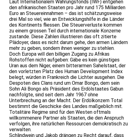
Laut Internationalem Währungsfonds (IWF) entgehen
den afrikanischen Staaten pro Jahr rund 175 Milliarden
Euro an Steuereinnahmen – das ist schätzungsweise
drei Mal so viel, wie an Entwicklungshilfe in die Länder
des Kontinents fliessen. Die Steuerverluste kommen
zu einem grossen Teil durch internationale Konzerne
zustande. Diese Zahlen illustrieren das oft zitierte
Plädoyer, dass es nicht darum gehe, den armen Ländern
mehr zu geben, sondern ihnen weniger zu stehlen.
Doch Europa will den billigen Zugang zu Afrikas
Rohstoffen nicht aufgeben: Gäbe es kein günstiges
Uran aus dem Niger, einem bitterarmen Sahelstaat, der
den vorletzten Platz des Human Development Index
belegt, würden in Frankreich die Lichter ausgehen. Die
Despoten des Clans rund um Omar Bongo, dem sein
Sohn Ali Bongo als Präsident des Erdölstaates Gabun
nachfolgte, sind seit dem Jahr 1967 ohne
Unterbrechung an der Macht. Der Erdölkonzern Total
bestimmt die Geschicke des Landes maßgeblich mit.
Totalitäre Regime sind für den Westen oftmals
willkommenere Partner als Staaten, die den Anspruch
verfolgen, ihre natürlichen Ressourcen demokratisch zu
verwalten.
Schlindwein und Jakob drängen zu Recht darauf, dass