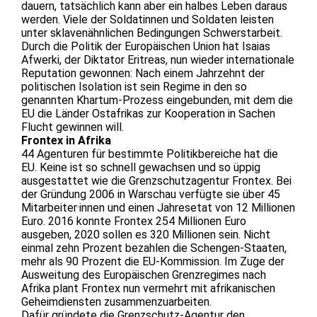
dauern, tatsächlich kann aber ein halbes Leben daraus
werden. Viele der Soldatinnen und Soldaten leisten
unter sklavenähnlichen Bedingungen Schwerstarbeit.
Durch die Politik der Europäischen Union hat Isaias
Afwerki, der Diktator Eritreas, nun wieder internationale
Reputation gewonnen: Nach einem Jahrzehnt der
politischen Isolation ist sein Regime in den so
genannten Khartum-Prozess eingebunden, mit dem die
EU die Länder Ostafrikas zur Kooperation in Sachen
Flucht gewinnen will.
Frontex in Afrika
44 Agenturen für bestimmte Politikbereiche hat die
EU. Keine ist so schnell gewachsen und so üppig
ausgestattet wie die Grenzschutzagentur Frontex. Bei
der Gründung 2006 in Warschau verfügte sie über 45
Mitarbeiter·innen und einen Jahresetat von 12 Millionen
Euro. 2016 konnte Frontex 254 Millionen Euro
ausgeben, 2020 sollen es 320 Millionen sein. Nicht
einmal zehn Prozent bezahlen die Schengen-Staaten,
mehr als 90 Prozent die EU-Kommission. Im Zuge der
Ausweitung des Europäischen Grenzregimes nach
Afrika plant Frontex nun vermehrt mit afrikanischen
Geheimdiensten zusammenzuarbeiten.
Dafür gründete die Grenzschutz-Agentur den