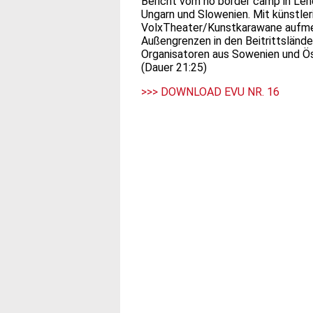
Bericht vom no border camp in Len
Ungarn und Slowenien. Mit künstle
VolxTheater/Kunstkarawane aufmer
Außengrenzen in den Beitrittslände
Organisatoren aus Sowenien und Ös
(Dauer 21:25)
>>> DOWNLOAD EVU NR. 16