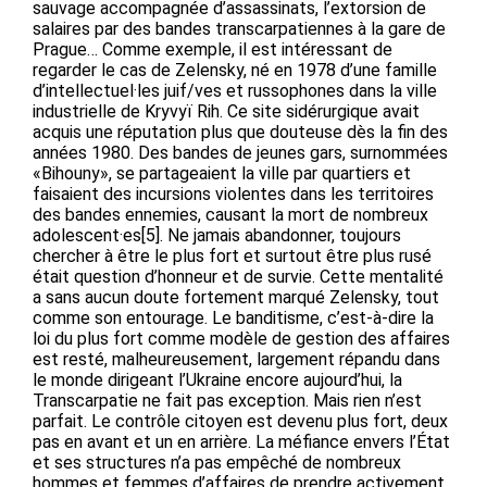
sauvage accompagnée d’assassinats, l’extorsion de
salaires par des bandes transcarpatiennes à la gare de
Prague… Comme exemple, il est intéressant de
regarder le cas de Zelensky, né en 1978 d’une famille
d’intellectuel·les juif/ves et russophones dans la ville
industrielle de Kryvyï Rih. Ce site sidérurgique avait
acquis une réputation plus que douteuse dès la fin des
années 1980. Des bandes de jeunes gars, surnommées
«Bihouny», se partageaient la ville par quartiers et
faisaient des incursions violentes dans les territoires
des bandes ennemies, causant la mort de nombreux
adolescent·es[5]. Ne jamais abandonner, toujours
chercher à être le plus fort et surtout être plus rusé
était question d’honneur et de survie. Cette mentalité
a sans aucun doute fortement marqué Zelensky, tout
comme son entourage. Le banditisme, c’est-à-dire la
loi du plus fort comme modèle de gestion des affaires
est resté, malheureusement, largement répandu dans
le monde dirigeant l’Ukraine encore aujourd’hui, la
Transcarpatie ne fait pas exception. Mais rien n’est
parfait. Le contrôle citoyen est devenu plus fort, deux
pas en avant et un en arrière. La méfiance envers l’État
et ses structures n’a pas empêché de nombreux
hommes et femmes d’affaires de prendre activement