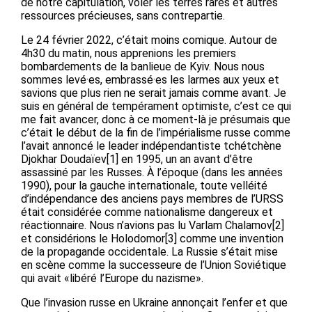
de notre capitulation, voler les terres rares et autres
ressources précieuses, sans contrepartie.
Le 24 février 2022, c’était moins comique. Autour de
4h30 du matin, nous apprenions les premiers
bombardements de la banlieue de Kyiv. Nous nous
sommes levé·es, embrassé·es les larmes aux yeux et
savions que plus rien ne serait jamais comme avant. Je
suis en général de tempérament optimiste, c’est ce qui
me fait avancer, donc à ce moment-là je présumais que
c’était le début de la fin de l’impérialisme russe comme
l’avait annoncé le leader indépendantiste tchétchène
Djokhar Doudaïev[1] en 1995, un an avant d’être
assassiné par les Russes. À l’époque (dans les années
1990), pour la gauche internationale, toute velléité
d’indépendance des anciens pays membres de l’URSS
était considérée comme nationalisme dangereux et
réactionnaire. Nous n’avions pas lu Varlam Chalamov[2]
et considérions le Holodomor[3] comme une invention
de la propagande occidentale. La Russie s’était mise
en scène comme la successeure de l’Union Soviétique
qui avait «libéré l’Europe du nazisme».
Que l’invasion russe en Ukraine annonçait l’enfer et que