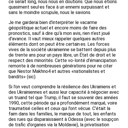
ce serait long, nous nous en doutions. Que nous étions
quasiment seul·es face à un ennemi surpuissant et
sans le moindre scrupule, nous le savions.
Je me garderai bien d’interpréter le vacarme
géopolitique actuel et encore moins de faire des
pronostics, sauf à dire qu’à mon avis, rien n’est joué
d’avance. Il vaut mieux rappeler quelques autres
éléments dont on peut être certain·es. Les forces
vives de la société ukrainienne se battent depuis plus
de trente ans pour un pays libre, un État de droit et le
respect des minorités. Cette vo-lonté d’émancipation
remonte à de nombreuses générations pour ne citer
que Nestor Makhno4 et autres «nationalistes et
bandits» (sic).
Si l’on veut comprendre la résilience des Ukrainiens et
des Ukrainiennes et aussi leur capacité à négocier avec
un truand tel que Trump, il faut se souvenir des années
1990, cette période qui a profondément marqué, voire
traumatisé celles et ceux qui l’ont vécue. C’était la
faim dans les familles, le manque de tout, les enfants
des rues qui disparaissaient à Odessa (avec le soupçon
de trafic d’organes via la Moldavie), la privatisation