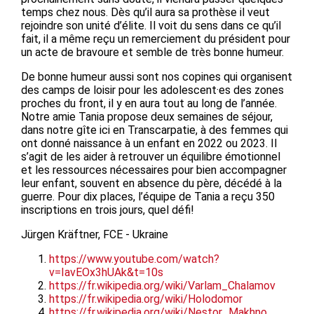
temps chez nous. Dès qu’il aura sa prothèse il veut
rejoindre son unité d’élite. Il voit du sens dans ce qu’il
fait, il a même reçu un remerciement du président pour
un acte de bravoure et semble de très bonne humeur.
De bonne humeur aussi sont nos copines qui organisent
des camps de loisir pour les adolescent·es des zones
proches du front, il y en aura tout au long de l’année.
Notre amie Tania propose deux semaines de séjour,
dans notre gîte ici en Transcarpatie, à des femmes qui
ont donné naissance à un enfant en 2022 ou 2023. Il
s’agit de les aider à retrouver un équilibre émotionnel
et les ressources nécessaires pour bien accompagner
leur enfant, souvent en absence du père, décédé à la
guerre. Pour dix places, l’équipe de Tania a reçu 350
inscriptions en trois jours, quel défi!
Jürgen Kräftner, FCE - Ukraine
https://www.youtube.com/watch?
v=IavEOx3hUAk&t=10s
https://fr.wikipedia.org/wiki/Varlam_Chalamov
https://fr.wikipedia.org/wiki/Holodomor
https://fr.wikipedia.org/wiki/Nestor_Makhno