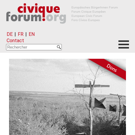
DE
|
FR
|
EN
Contact