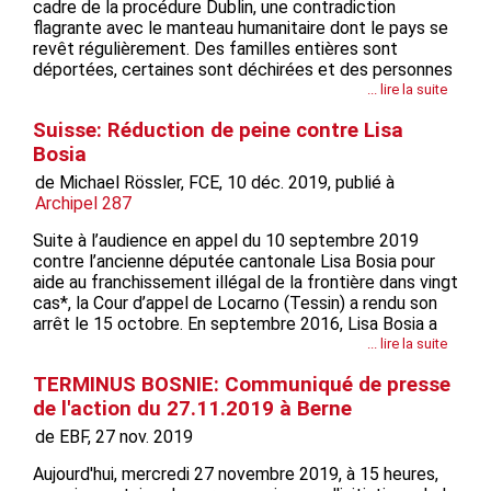
cadre de la procédure Dublin, une contradiction
flagrante avec le manteau humanitaire dont le pays se
revêt régulièrement. Des familles entières sont
déportées, certaines sont déchirées et des personnes
particulièrement vulnérables sont expulsées sans pitié.
... lire la suite
C’est ce qui s’est passé le 11 novembre 2019 à
Suisse: Réduction de peine contre Lisa
Lucerne: en plein jour, une femme...
Bosia
de Michael Rössler, FCE, 10 déc. 2019, publié à
Archipel 287
Suite à l’audience en appel du 10 septembre 2019
contre l’ancienne députée cantonale Lisa Bosia pour
aide au franchissement illégal de la frontière dans vingt
cas*, la Cour d’appel de Locarno (Tessin) a rendu son
arrêt le 15 octobre. En septembre 2016, Lisa Bosia a
aidé des migrant·es mineur·es non accompagné·es
... lire la suite
d’Erythrée et de Syrie à traverser la frontière de l’Italie
TERMINUS BOSNIE: Communiqué de presse
vers la...
de l'action du 27.11.2019 à Berne
de EBF, 27 nov. 2019
Aujourd'hui, mercredi 27 novembre 2019, à 15 heures,