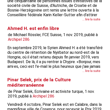
une cinquantaine de personnes issues d'initiatives de la
société civile de Suisse, d'Autriche, de Croatie et de
Bosnie-Herzégovine ont remis une lettre ouverte à la
Conseillère fédérale Karin Keller-Sutter afin d'attirer
l'attention sur le sort des réfugiés à la frontière entre
... lire la suite
la Bosnie-Herzégovine et la Croatie et dans les camps
Ahmed H. est enfin libre
en...
de Michael Rössler, FCE Suisse, 1 nov. 2019, publié à
Archipel 286
En septembre 2019, le Syrien Ahmed H. a été transféré
du centre de rétention de Nyirbator au nord-est de la
Hongrie, où il était retenu depuis fin janvier 2019, vers
Budapest. De là, il a pu rentrer à Chypre. «Bonjour, mes
ami·es, ceci est l’e-mail le plus heureux que j’aie jamais
envoyé. Ahmed est à l’aéroport de Budapest et sera
... lire la suite
demain à la maison.» Sa femme Nadia nous a envoyé
Pinar Selek, prix de la Culture
ce...
méditerranéenne
de Pinar Selek, Ecrivaine et activiste turque, 1 nov.
2019, publié à
Archipel 286
Vendredi 4 octobre, Pinar Selek est en Calabre, dans la
magnifique ville de Cosence, pour recevoir le Prix 2019