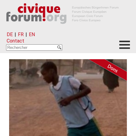
DE
|
FR
|
EN
Contact