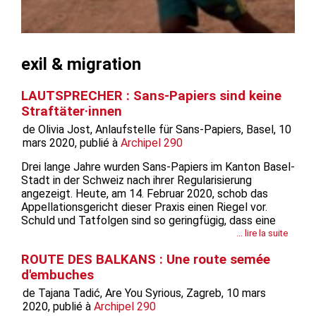
exil & migration
LAUTSPRECHER : Sans-Papiers sind keine
Straftäter·innen
de Olivia Jost, Anlaufstelle für Sans-Papiers, Basel, 10
mars 2020, publié à
Archipel 290
Drei lange Jahre wurden Sans-Papiers im Kanton Basel-
Stadt in der Schweiz nach ihrer Regularisierung
angezeigt. Heute, am 14. Februar 2020, schob das
Appellationsgericht dieser Praxis einen Riegel vor.
Schuld und Tatfolgen sind so geringfügig, dass eine
Bestrafung falsch wäre. Damit darf zukünftig gegen
... lire la suite
Sans-Papiers, die erfolgreich ein Härtefallgesuch
ROUTE DES BALKANS : Une route semée
einreichen, kein Strafverfahren mehr...
d'embuches
de Tajana Tadić, Are You Syrious, Zagreb, 10 mars
2020, publié à
Archipel 290