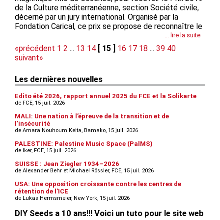
de la Culture méditerranéenne, section Société civile,
décerné par un jury international. Organisé par la
Fondation Carical, ce prix se propose de reconnaître le
mérite de toutes celles et ceux qui contribuent à
... lire la suite
approfondir la connaissance de la culture
«précédent
1
2
...
13
14
[ 15 ]
16
17
18
...
39
40
méditerranéenne,...
suivant»