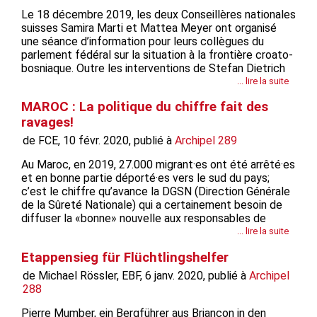
Le 18 décembre 2019, les deux Conseillères nationales
suisses Samira Marti et Mattea Meyer ont organisé
une séance d’information pour leurs collègues du
parlement fédéral sur la situation à la frontière croato-
bosniaque. Outre les interventions de Stefan Dietrich
de l’organisation Help now, de Jana Häberlein de
... lire la suite
Augenauf et de Claude Braun du FCE, le témoignage
MAROC : La politique du chiffre fait des
principal était celui de...
ravages!
de FCE, 10 févr. 2020, publié à
Archipel 289
Au Maroc, en 2019, 27.000 migrant·es ont été arrêté·es
et en bonne partie déporté·es vers le sud du pays;
c’est le chiffre qu’avance la DGSN (Direction Générale
de la Sûreté Nationale) qui a certainement besoin de
diffuser la «bonne» nouvelle aux responsables de
l’Union Européenne (UE) financeurs de la politique
... lire la suite
d’externalisation des frontières européennes. Pour
Etappensieg für Flüchtlingshelfer
rappel, en 2013, suite à un...
de Michael Rössler, EBF, 6 janv. 2020, publié à
Archipel
288
Pierre Mumber, ein Bergführer aus Briançon in den