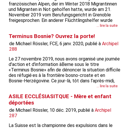
französischen Alpen, der im Winter 2018 Migrantinnen
und Migranten in Not geholfen hatte, wurde am 21.
November 2019 vom Berufungsgericht in Grenoble
freigesprochen. Ein anderer Flüchtlingshelfer wurde
jedoch verurteilt. Der Bergführer Pierre Mumber war
... lire la suite
während einer so genannten «Maraude», einer Bergtour,
Terminus Bosnie? Ouvrez la porte!
um afrikanische...
de Michael Rössler, FCE, 6 janv. 2020, publié à
Archipel
288
Le 27 novembre 2019, nous avons organisé une journée
d’action et d’information àBerne sous le titre
«Terminus Bosnie» afin de dénoncer la situation difficile
des réfugié·es à la frontière bosno-croate et en
Bosnie-Herzégovine. Ce jour-là, tôt dans l’après-midi,
nous –une cinquantaine de personnes issues
... lire la suite
d’organisations de la société civile de Suisse,
ASILE ECCLÉSIASITQUE - Mère et enfant
d’Autriche, de Croatie et de...
déportées
de Michael Rössler, 10 déc. 2019, publié à
Archipel
287
La Suisse est la championne des expulsions dans le