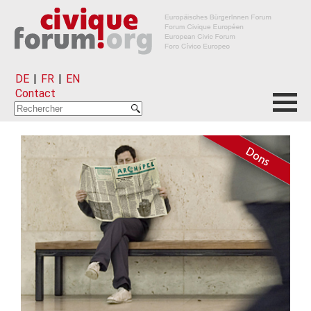
DE
|
FR
|
EN
Contact