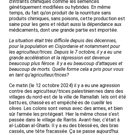
d’intrants chimiques comme les semences
génétiquement modifiées ou hybrides. En même
temps, du fait qu’on produit de la nourriture sans
produits chimiques, sans poisons, cette production est
saine pour les gens et réduit aussi la dépendance aux
médicaments, dont une grande partie est importée.
La situation était très difficile depuis des décennies,
pour la population en Cisjordanie et notamment pour
les agriculteur/trices. Depuis le 7 octobre, il y a eu une
grande accélération et la répression est devenue
beaucoup plus féroce. Il y a eu beaucoup d’attaques et
beaucoup de morts. Quelle forme cela a pris pour vous
en tant qu’agriculteur/trices?
Ce matin (le 12 octobre 2024) il y a eu une agression
contre des agriculteur/trices palestinien·nes dans des
villages du nord-est de la ville de Ramallah. Iels ont été
battu·es, chassé·es et empêché·es de cueillir les
olives. Les colons sont venus avec des armes, et bien
sûr l’armée les protégeait. Hier la même chose s’est
passée dans le village de Rantis. Avant-hier, c’était à
al-Lubban al-Gharbi. Il y a eu des blessé·es, des bras
cassés, une tête fracassée. Ça se passe aujourd’hui.