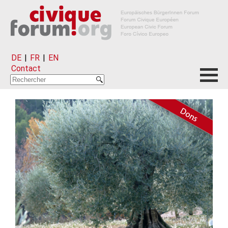
DE
|
FR
|
EN
Contact