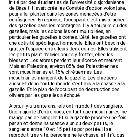
initié par des étudiant·es de l’université cisjordanienne
de Birzeit. Il avait créé les Comités d’action volontaire,
pour aller planter dans les zones menacées d’être
confisquées. En réponse, l’occupant s’est mis à lâcher
des gazelles dans les montagnes. Il y a toujours eu des
gazelles, mais les colons les ont multipliées, en
particulier les gazelles à cornes. L’été, les gazelles ont
une activité spécifique, hormonale. Elles ont besoin de
gratter l’espace entre leurs deux cornes. Elles utilisent
les petits plant d’olivier pour s’y frotter, elles les
blessent. Les arbres perdent leur écorce et meurent.
Mais en Palestine, environ 85% des Palestinien·nes
sont musulman·es et 15% chrétien·nes. Les
musulman·es mangent de la gazelle. Les chrétiens
aussi. Et donc tout le monde s’est mis à la chasse à la
gazelle. Et le plan de l’occupant de destruction des
oliviers par les gazelles a échoué.
Alors, il y a trente ans, iels ont introduit des sangliers.
Une majorité d’entre nous, en tant que musulman·es, ne
mange pas de sanglier. Et si la gazelle procrée une fois
par an et donne naissance à un ou deux petits, le
sanglier a entre 10 et 15 petits par portée. Il se
reproduit très vite, personne ne le chasse, et il n’a pas