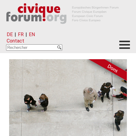
DE
|
FR
|
EN
Contact