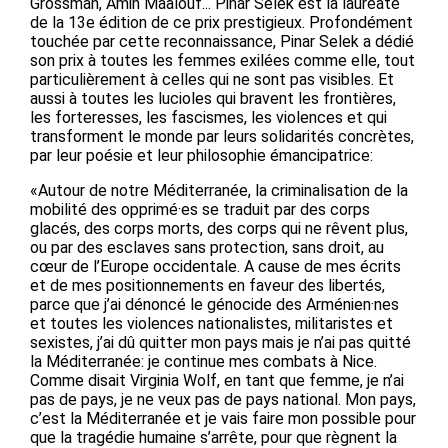
Grossman, Amin Maalouf... Pinar Selek est la lauréate
de la 13e édition de ce prix prestigieux. Profondément
touchée par cette reconnaissance, Pinar Selek a dédié
son prix à toutes les femmes exilées comme elle, tout
particulièrement à celles qui ne sont pas visibles. Et
aussi à toutes les lucioles qui bravent les frontières,
les forteresses, les fascismes, les violences et qui
transforment le monde par leurs solidarités concrètes,
par leur poésie et leur philosophie émancipatrice:
«Autour de notre Méditerranée, la criminalisation de la
mobilité des opprimé·es se traduit par des corps
glacés, des corps morts, des corps qui ne rêvent plus,
ou par des esclaves sans protection, sans droit, au
cœur de l’Europe occidentale. A cause de mes écrits
et de mes positionnements en faveur des libertés,
parce que j’ai dénoncé le génocide des Arménien·nes
et toutes les violences nationalistes, militaristes et
sexistes, j’ai dû quitter mon pays mais je n’ai pas quitté
la Méditerranée: je continue mes combats à Nice.
Comme disait Virginia Wolf, en tant que femme, je n’ai
pas de pays, je ne veux pas de pays national. Mon pays,
c’est la Méditerranée et je vais faire mon possible pour
que la tragédie humaine s’arrête, pour que règnent la