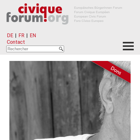
DE
|
FR
|
EN
Contact