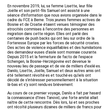
En novembre 2019, lui, sa femme Lisette, leur fille
Joëlle et son petit-fils Samuel ont assisté à une
séance d’information que nous avions organisée dans le
cadre du FCE à Berne. Trois jeunes femmes actives de
Bosnie et de Croatie étaient venues témoigner des
atrocités commises à l’encontre des personnes en
migration dans cette région. Elles ont parlé des
centaines de push backs qui ont lieu sur ordre de la
Forteresse Europe par les forces de sécurité croates.
Des actes de violence inqualifiables et des humiliations
des demandeur·euses d’asile sont monnaie courante.
Depuis 2015 et la fermeture de facto de l’espace
Schengen, la Bosnie-Herzégovine est devenue le
nouveau lieu de passage et de vie de milliers d’exilé·es.
Danilo, Lisette, Joëlle, Samuel et deux autres amis ont
été tellement révolté·es et touché·es qu’iels ont
décidé de s’intéresser personnellement à la situation
là-bas et s’y sont rendu·es brièvement.
Au cours de ce premier voyage, Danilo a fait par hasard
la connaissance d’Ines Tanović; une forte amitié allait
naître de cette rencontre. Dès lors, lui et ses proches
ont récolté plusieurs dizaines de milliers de francs pour