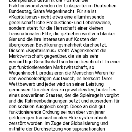
Exemplarisch dafür ist die Position der
Fraktionsvorsitzenden der Linkspartei im Deutschen
Bundestag, Sahra Wagenknecht. Für sie ist
«Kapitalismus» nicht etwa eine allumfassende
gesellschaftliche Produktions- und Lebensweise,
sondern steht für die Herrschaft einer kleinen
transnationalen Elite, die getrieben wird von blanker
Gier und die ihre Interessen auf Kosten der
übergrossen Bevölkerungsmehrheit durchsetzt.
Diesem «Kapitalismus» stellt Wagenknecht die
Marktwirtschaft gegenüber, die sie als sehr
vernünftige Gesellschaftsordnung beschreibt. In einer
gut funktionierenden Marktwirtschaft, so
Wagenknecht, produzieren die Menschen Waren für
den wechselseitigen Austausch, es herrscht fairer
Wettbewerb und jeder wird an seiner Leistung
gemessen. Um aber das zu gewährleisten, bedarf es
eines souveränen Staates, der die Spielregeln vorgibt
und die Rahmenbedingungen setzt und ausserdem für
den sozialen Ausgleich sorgt. Diese an sich gut
funktionierende Ordnung sei nun aber von jener
geldgierigen transnationalen Elite systematisch
zerstört worden. Im Zuge der Globalisierung und
mithilfe der Durchsetzung von supranationalen