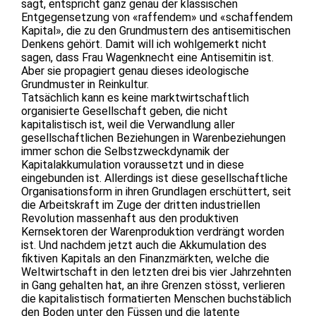
sagt, entspricht ganz genau der klassischen
Entgegensetzung von «raffendem» und «schaffendem
Kapital», die zu den Grundmustern des antisemitischen
Denkens gehört. Damit will ich wohlgemerkt nicht
sagen, dass Frau Wagenknecht eine Antisemitin ist.
Aber sie propagiert genau dieses ideologische
Grundmuster in Reinkultur.
Tatsächlich kann es keine marktwirtschaftlich
organisierte Gesellschaft geben, die nicht
kapitalistisch ist, weil die Verwandlung aller
gesellschaftlichen Beziehungen in Warenbeziehungen
immer schon die Selbstzweckdynamik der
Kapitalakkumulation voraussetzt und in diese
eingebunden ist. Allerdings ist diese gesellschaftliche
Organisationsform in ihren Grundlagen erschüttert, seit
die Arbeitskraft im Zuge der dritten industriellen
Revolution massenhaft aus den produktiven
Kernsektoren der Warenproduktion verdrängt worden
ist. Und nachdem jetzt auch die Akkumulation des
fiktiven Kapitals an den Finanzmärkten, welche die
Weltwirtschaft in den letzten drei bis vier Jahrzehnten
in Gang gehalten hat, an ihre Grenzen stösst, verlieren
die kapitalistisch formatierten Menschen buchstäblich
den Boden unter den Füssen und die latente