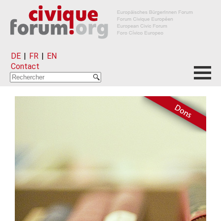
DE
|
FR
|
EN
Contact