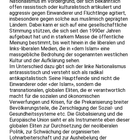
Nationalismus im Vordergrund, der sich bekanntlich
offen rassistisch oder kulturalistisch artikuliert und
aggressiv gegen Einwanderer und Flüchtlinge agitiert,
insbesondere gegen solche aus muslimisch geprägten
Ländern. Dabei kann er sich auf eine gesellschaftliche
Stimmung stützen, die sich seit den 1990er Jahren
aufgebaut hat und in starkem Masse die öffentliche
Meinung bestimmt, bis weit hinein in die liberalen und
links-liberalen Medien, die in «dem Islam» eine
massgebliche Bedrohung der sogenannten westlichen
Kultur und der Aufklärung sehen.
Im Unterschied dazu gibt sich der linke Nationalismus
antirassistisch und versteht sich als radikal
antikapitalistisch. Seine Hauptfeinde sind nicht die
Einwanderer oder «der Islam», sondern die
transnationalen, globalen Eliten, die er verantwortlich
macht für die sozialen und ökonomischen
Verwerfungen und Krisen, für die Prekarisierung breiter
Bevölkerungsteile, die Zerschlagung der Sozial- und
Gesundheitssysteme etc. Die Globalisierung und die
Europäische Union sieht er als Instrumente eben dieser
globalen Eliten zur Durchsetzung der neoliberalen
Politik, zur Schwächung der organisierten
Lohnarbeiterschaft und zur Aushebelung der