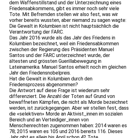
dem Waffenstillstand und der Unterzeichnung eines
Friedensabkommens, gibt es immer noch sehr viele
Tote. Mit Befremden stellen wir also fest, was wir
vorher bereits wussten, aber niemand zu sagen wagte:
Die Gewalt in Kolumbien ist nicht hauptsächlich die
Verantwortung der FARC.
Das Jahr 2016 wurde als das Jahr des Friedens in
Kolumbien bezeichnet, weil ein Friedensabkommen
zwischen der Regierung des Präsidenten Manuel
Santos und der FARC unterzeichnet wurde, der
ältesten und grössten Guerillabewegung in
Lateinamerika. Manuel Santos erhielt noch im gleichen
Jahr den Friedensnobelpreis.
Hat die Gewalt in Kolumbien durch den
Friedensprozess abgenommen?
Die Antwort auf diese Frage ist wiederum sehr
differenziert. Die Anzahl der Toten auf Grund von
bewaffneten Kämpfen, die nicht als Morde bezeichnet
werden, ist zurückgegangen. Aber wir stellen fest, dass
die «selektiven» Morde an Aktivist_innen im sozialen
Bereich und an Verteidiger_innen von
Menschenrechten zugenommen haben: 2014 waren es
78; 2015 waren es 105 und 2016 bereits 116. Dieses
Jahr gibt es allein bis April schon 42 Tote.