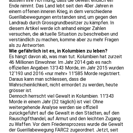
äussern ihre Hoffnung, dass die Gewalt endlich ein
Ende nimmt. Das Land lebt seit den 40er Jahren in
einem offenen inneren Krieg, in dem verschiedene
Guerillabewegungen entstanden sind, um gegen den
Landraub durch Grossgrundbesitzer zu kämpfen. In
diesem Artikel werde ich anhand einiger Zahlen
versuchen, die aktuelle Situation zu beschreiben und
verständlich zu machen, komme aber zu mehr Fragen
als zu Antworten.
Wie gefährlich ist es, in Kolumbien zu leben?
Es hängt davon ab, was man tut. Kolumbien hat zurzeit
46 Millionen Einwohner. Im Jahr 2014 gab es nach
offiziellen Angaben 13'343 Morde, im Jahr 2015 wurden
12‘193 und 2016 «nur mehr» 11'585 Morde registriert.
Daraus kann man schliessen, dass die
Wahrscheinlichkeit, nicht ermordet zu werden, heute
grösser ist.
Dennoch herrscht viel Gewalt in Kolumbien. 11'343
Morde in einem Jahr (32 täglich) ist viel. Ohne
weitergehende Analyse werden sie offiziell
zurückgeführt auf die Gewalt in den Städten, auf den
Rauschgifthandel, auf Armut und den leichten Zugang
zu Waffen. Vor dem Friedensprozess wurde die Gewalt
der Guerillabewegung FARC2 zugeordnet. Jetzt, seit