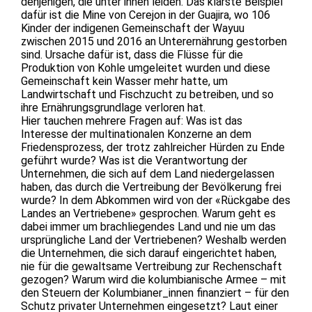
denjenigen, die unter ihnen leiden. Das klarste Beispiel
dafür ist die Mine von Cerejon in der Guajira, wo 106
Kinder der indigenen Gemeinschaft der Wayuu
zwischen 2015 und 2016 an Unterernährung gestorben
sind. Ursache dafür ist, dass die Flüsse für die
Produktion von Kohle umgeleitet wurden und diese
Gemeinschaft kein Wasser mehr hatte, um
Landwirtschaft und Fischzucht zu betreiben, und so
ihre Ernährungsgrundlage verloren hat.
Hier tauchen mehrere Fragen auf: Was ist das
Interesse der multinationalen Konzerne an dem
Friedensprozess, der trotz zahlreicher Hürden zu Ende
geführt wurde? Was ist die Verantwortung der
Unternehmen, die sich auf dem Land niedergelassen
haben, das durch die Vertreibung der Bevölkerung frei
wurde? In dem Abkommen wird von der «Rückgabe des
Landes an Vertriebene» gesprochen. Warum geht es
dabei immer um brachliegendes Land und nie um das
ursprüngliche Land der Vertriebenen? Weshalb werden
die Unternehmen, die sich darauf eingerichtet haben,
nie für die gewaltsame Vertreibung zur Rechenschaft
gezogen? Warum wird die kolumbianische Armee – mit
den Steuern der Kolumbianer_innen finanziert – für den
Schutz privater Unternehmen eingesetzt? Laut einer