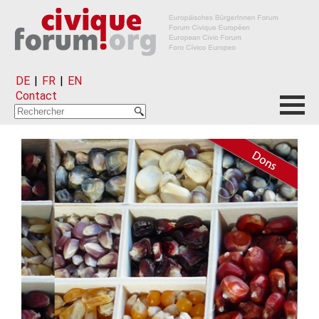
DE
|
FR
|
EN
Contact