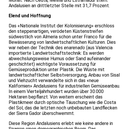
Monat. Nach Ceuta, Melilla und Estramadur steht
Andalusien an drittletzter Stelle mit 31,7 Prozent.
Elend und Hoffnung
Das «Nationale Institut der Kolonisierung» erschloss
den steppenartigen, verödeten Küstenstreifen
südwestlich von Almeria schon unter Franco für die
Bewässerung von landwirtschaftlichen Kulturen. Dies
war neben der Technik des
enarenado
(aus Valencia
importierte Landwirtschaftstechnik: Es werden
abwechslungsweise Humus oder Sand aufeinander
geschichtet) wichtigste Voraussetzung für
Gemüseproduktion unter Plastik. Die Wüste mit
landwirtschaftlicher Selbstversorgung, Anbau von Sisal
und Viehzucht verwandelte sich in das «neue
Kalifornien» Andalusiens für industriellen Gemüseanbau.
In einem Vierteljahrhundert wurden über 30.000
Hektaren bepflanzt. Von weitem erscheint das
Plastikmeer durch optische Täuschung wie die Costa
del Sol, das die letzten noch unbebauten Landflecken
der Sierra Gador überschwemmt.
Diese Region Andalusiens erlebt wie keine andere in
Spanien einen demographischen Boom. Das