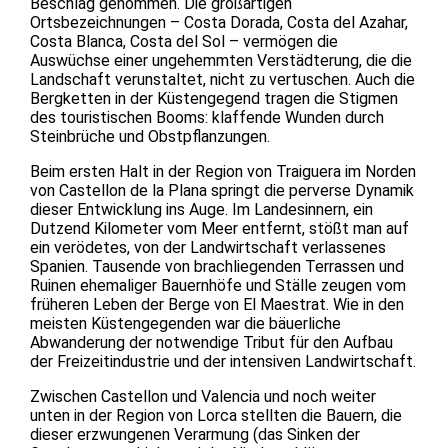
Beschlag genommen. Die großartigen
Ortsbezeichnungen – Costa Dorada, Costa del Azahar,
Costa Blanca, Costa del Sol – vermögen die
Auswüchse einer ungehemmten Verstädterung, die die
Landschaft verunstaltet, nicht zu vertuschen. Auch die
Bergketten in der Küstengegend tragen die Stigmen
des touristischen Booms: klaffende Wunden durch
Steinbrüche und Obstpflanzungen.
Beim ersten Halt in der Region von Traiguera im Norden
von Castellon de la Plana springt die perverse Dynamik
dieser Entwicklung ins Auge. Im Landesinnern, ein
Dutzend Kilometer vom Meer entfernt, stößt man auf
ein verödetes, von der Landwirtschaft verlassenes
Spanien. Tausende von brachliegenden Terrassen und
Ruinen ehemaliger Bauernhöfe und Ställe zeugen vom
früheren Leben der Berge von El Maestrat. Wie in den
meisten Küstengegenden war die bäuerliche
Abwanderung der notwendige Tribut für den Aufbau
der Freizeitindustrie und der intensiven Landwirtschaft.
Zwischen Castellon und Valencia und noch weiter
unten in der Region von Lorca stellten die Bauern, die
dieser erzwungenen Verarmung (das Sinken der