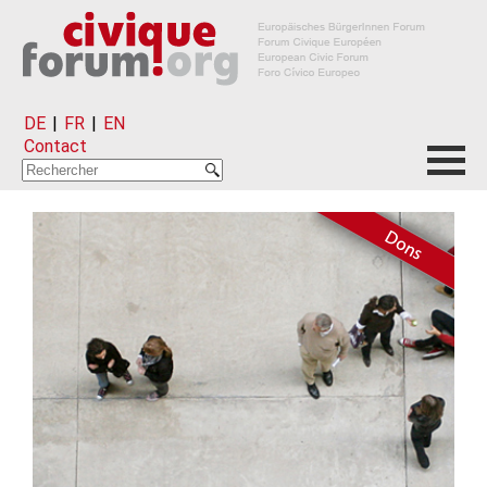
DE
|
FR
|
EN
Contact