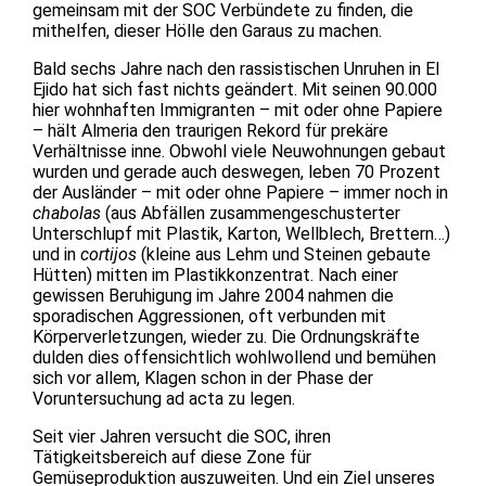
gemeinsam mit der SOC Verbündete zu finden, die
mithelfen, dieser Hölle den Garaus zu machen.
Bald sechs Jahre nach den rassistischen Unruhen in El
Ejido hat sich fast nichts geändert. Mit seinen 90.000
hier wohnhaften Immigranten – mit oder ohne Papiere
– hält Almeria den traurigen Rekord für prekäre
Verhältnisse inne. Obwohl viele Neuwohnungen gebaut
wurden und gerade auch deswegen, leben 70 Prozent
der Ausländer – mit oder ohne Papiere – immer noch in
chabolas
(aus Abfällen zusammengeschusterter
Unterschlupf mit Plastik, Karton, Wellblech, Brettern…)
und in
cortijos
(kleine aus Lehm und Steinen gebaute
Hütten) mitten im Plastikkonzentrat. Nach einer
gewissen Beruhigung im Jahre 2004 nahmen die
sporadischen Aggressionen, oft verbunden mit
Körperverletzungen, wieder zu. Die Ordnungskräfte
dulden dies offensichtlich wohlwollend und bemühen
sich vor allem, Klagen schon in der Phase der
Voruntersuchung ad acta zu legen.
Seit vier Jahren versucht die SOC, ihren
Tätigkeitsbereich auf diese Zone für
Gemüseproduktion auszuweiten. Und ein Ziel unseres