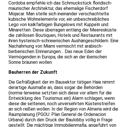
Cordoba empfehle ich das Schmuckstück floridisch-
maurischer Architektur, das ehemalige Fischerdorf
Mojacar. Man stelle sich ineinander verschachtelte
kubische Wohnelemente vor, ein unbeschreibliches
Lego von kalkfarbigen Bungalows mit Kuppeln und
Minaretten. Diese überragen entlang der Meeresküste
die zahllosen Boutiquen, Hotels und Restaurants mit
ihren hysterisch-schreierischen Aushängeschildern. Eine
Nachahmung von Miami vermischt mit arabisch-
berberischen Erinnerungen… Das neue Eden der
Vermögenden in Europa, die sich an der iberischen
Sonne bräunen wollen.
Bauherren der Zukunft
Die Gefräßigkeit der im Bausektor tätigen Haie nimmt
derartige Ausmaße an, dass sogar die Behörden
(norma-lerweise setzten sich diese vor allem für die
Entwicklung des Tourismus ein) Alarm schlagen, wenn
diese die seltenen, noch unversehrten Küstenstreifen
an sich reißen wollen. In der Region von Almeria wird die
Raumplanung (PGOU: Plan General de Ordenacion
Urbana) durch den Druck der Baulobby völlig in Frage
gestellt. Die mächtige Immobilienmafia, angeführt von