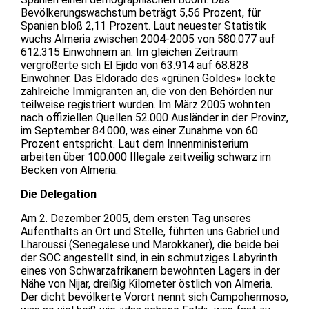
Bevölkerungswachstum beträgt 5,56 Prozent, für
Spanien bloß 2,11 Prozent. Laut neuester Statistik
wuchs Almeria zwischen 2004-2005 von 580.077 auf
612.315 Einwohnern an. Im gleichen Zeitraum
vergrößerte sich El Ejido von 63.914 auf 68.828
Einwohner. Das Eldorado des «grünen Goldes» lockte
zahlreiche Immigranten an, die von den Behörden nur
teilweise registriert wurden. Im März 2005 wohnten
nach offiziellen Quellen 52.000 Ausländer in der Provinz,
im September 84.000, was einer Zunahme von 60
Prozent entspricht. Laut dem Innenministerium
arbeiten über 100.000 Illegale zeitweilig schwarz im
Becken von Almeria.
Die Delegation
Am 2. Dezember 2005, dem ersten Tag unseres
Aufenthalts an Ort und Stelle, führten uns Gabriel und
Lharoussi (Senegalese und Marokkaner), die beide bei
der SOC angestellt sind, in ein schmutziges Labyrinth
eines von Schwarzafrikanern bewohnten Lagers in der
Nähe von Nijar, dreißig Kilometer östlich von Almeria.
Der dicht bevölkerte Vorort nennt sich Campohermoso,