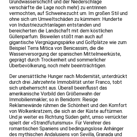
Grundwasserschicht und der Niederschläge
verschärfte die Lage noch mehr) zu entrinnen
vermochten, auf Schweinezucht um. Im großen Stil und
ohne sich um Umweltschäden zu kümmern: Hunderte
von Industriezuchtanlagen entstanden und
bereicherten die Landschaft mit dem köstlichen
Güllenparfum. Bisweilen stößt man auch auf
gigantische Vergnügungspärke und Golfplätze wie zum
Beispiel Terra Mitica von Benicassim, die die
Wasserversorgung der spanischen Mittelmeerküste,
geprägt durch Trockenheit und sommerlicher
Überbevölkerung, noch mehr beeinträchtigen.
Der unersättliche Hunger nach Modernität, unterdrückt
durch drei Jahrzehnte Immobilität unter Franco, tobt
sich unbeherrscht aus. Überall beeinflusst das
amerikanische Vorbild den Größenwahn der
Immobilienmakler; so in Benidorm: Riesige
Reklamewände rühmen die Schönheit und den Komfort
von Wolkenkratzern, die sich an der Küste auftürmen.
Und je weiter es Richtung Süden geht, umso verrückter
spielt der «Strandfuturismus». Für Verehrer des
romantischen Spaniens und bedingungslose Anhänger
des mythischen Andalusiens von Sevilla, Granada und