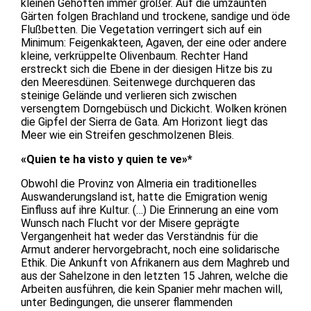
kleinen Gehöften immer größer. Auf die umzäunten
Gärten folgen Brachland und trockene, sandige und öde
Flußbetten. Die Vegetation verringert sich auf ein
Minimum: Feigenkakteen, Agaven, der eine oder andere
kleine, verkrüppelte Olivenbaum. Rechter Hand
erstreckt sich die Ebene in der diesigen Hitze bis zu
den Meeresdünen. Seitenwege durchqueren das
steinige Gelände und verlieren sich zwischen
versengtem Dorngebüsch und Dickicht. Wolken krönen
die Gipfel der Sierra de Gata. Am Horizont liegt das
Meer wie ein Streifen geschmolzenen Bleis.
«Quien te ha visto y quien te ve»*
Obwohl die Provinz von Almeria ein traditionelles
Auswanderungsland ist, hatte die Emigration wenig
Einfluss auf ihre Kultur. (…) Die Erinnerung an eine vom
Wunsch nach Flucht vor der Misere geprägte
Vergangenheit hat weder das Verständnis für die
Armut anderer hervorgebracht, noch eine solidarische
Ethik. Die Ankunft von Afrikanern aus dem Maghreb und
aus der Sahelzone in den letzten 15 Jahren, welche die
Arbeiten ausführen, die kein Spanier mehr machen will,
unter Bedingungen, die unserer flammenden