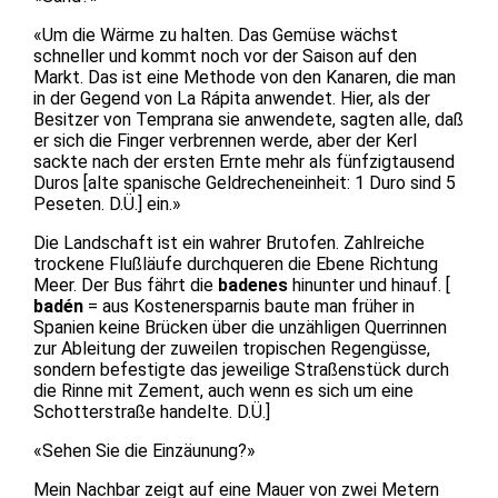
«Um die Wärme zu halten. Das Gemüse wächst
schneller und kommt noch vor der Saison auf den
Markt. Das ist eine Methode von den Kanaren, die man
in der Gegend von La Rápita anwendet. Hier, als der
Besitzer von Temprana sie anwendete, sagten alle, daß
er sich die Finger verbrennen werde, aber der Kerl
sackte nach der ersten Ernte mehr als fünfzigtausend
Duros [alte spanische Geldrecheneinheit: 1 Duro sind 5
Peseten. D.Ü.] ein.»
Die Landschaft ist ein wahrer Brutofen. Zahlreiche
trockene Flußläufe durchqueren die Ebene Richtung
Meer. Der Bus fährt die
badenes
hinunter und hinauf. [
badén
= aus Kostenersparnis baute man früher in
Spanien keine Brücken über die unzähligen Querrinnen
zur Ableitung der zuweilen tropischen Regengüsse,
sondern befestigte das jeweilige Straßenstück durch
die Rinne mit Zement, auch wenn es sich um eine
Schotterstraße handelte. D.Ü.]
«Sehen Sie die Einzäunung?»
Mein Nachbar zeigt auf eine Mauer von zwei Metern