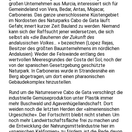
großen Unternehmen aus Murcia, interessiert sich für
Gemeindeland von Vera, Bedar, Antas, Mojacar,
Carboneras. Das ganze unerschlossene Küstengebiet
im Nordosten des Naturparks Cabo de Gata läuft
Gefahr, innert kurzer Zeit Bauland zu werden. Niemand
kann sich der Raffsucht jener widersetzen, die sich
selbst als «
die Bauherren der Zukunft des
andalusischen Volkes…
» bezeichnen (Lopez Rejas,
Besitzer des größten Bauunternehmens im nördlichen
Andalusien). Weder die Felswände entlang des
wertvollen Meeresgrundes der Costa del Sol, noch der
von der spanischen Gesetzgebung geschützte
Naturpark. In Carboneras wurde in Strandesnähe ein
Berg abgetragen, um dort einen pharaonischen
Gebäudekomplex hinzustellen.
Rund um die Naturreserve Cabo de Gata verschlingt die
industrielle Gemüseproduktion unter Plastik immer
mehr Buschwald und Agavenhügellandschaft. Dort
weiden noch die letzten Herden der «almeriensischen
Urgeschiche». Der Fortschritt bleibt nicht stehen. Um
noch mehr Landwirtschaftsfläche frei zu machen und
die Entwicklung der Nahrungsmittelindustrie hier im
«spanischen Kalifornien» zu fördern, ist die Rede davon,