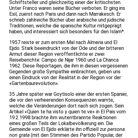
Schriftsteller und gleichzeitig einer der kritischsten.
Unter Franco waren seine Bücher verboten. Er ging ins
Exil, zuerst nach Paris und dann nach Marrakesch. Er
schrieb zahlreiche Bücher über arabische und jüdische
Traditionen, welche die spanische Kultur mitgeprägt
haben, und interessiert sich besonders für den Islam*.
1957 reiste er zum ersten Mal nach Almeria und El
Ejido. Stark beeindruckt von der Öde und der bitteren
Armut dieser Region veröffentlichte er zwei
Reiseberichte: Campo de Nijar 1960 und La Chanca
1962. Diese Reportagen, die ihm in diesen vergessenen
Gegenden große Sympathie einbrachten, geben uns
einen Eindruck von der Realität in der Region vor der
«Gartenbaurevolution».
35 Jahre später war Goytisolo einer der ersten Spanier,
die vor den verheerenden Konsequenzen warnte,
welche die Veränderungen dort nach sich zogen. Sein
Artikel «Quien te ha visto y quien te ve» in El Pais vom
19.2.1998 brachte ihm wutentbrannte Reaktionen
eines großen Teils der Lokalbevölkerung ein. Die
Gemeinde von El Ejido erklärte ihn offiziell zur
persona
non grata
(mit den Stimmen des Partido Popular, der