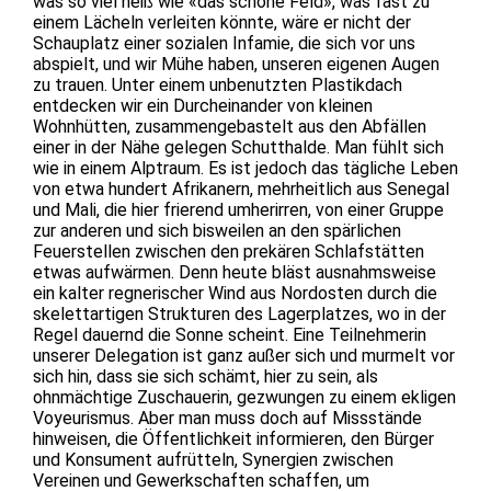
was so viel heiß wie «das schöne Feld», was fast zu
einem Lächeln verleiten könnte, wäre er nicht der
Schauplatz einer sozialen Infamie, die sich vor uns
abspielt, und wir Mühe haben, unseren eigenen Augen
zu trauen. Unter einem unbenutzten Plastikdach
entdecken wir ein Durcheinander von kleinen
Wohnhütten, zusammengebastelt aus den Abfällen
einer in der Nähe gelegen Schutthalde. Man fühlt sich
wie in einem Alptraum. Es ist jedoch das tägliche Leben
von etwa hundert Afrikanern, mehrheitlich aus Senegal
und Mali, die hier frierend umherirren, von einer Gruppe
zur anderen und sich bisweilen an den spärlichen
Feuerstellen zwischen den prekären Schlafstätten
etwas aufwärmen. Denn heute bläst ausnahmsweise
ein kalter regnerischer Wind aus Nordosten durch die
skelettartigen Strukturen des Lagerplatzes, wo in der
Regel dauernd die Sonne scheint. Eine Teilnehmerin
unserer Delegation ist ganz außer sich und murmelt vor
sich hin, dass sie sich schämt, hier zu sein, als
ohnmächtige Zuschauerin, gezwungen zu einem ekligen
Voyeurismus. Aber man muss doch auf Missstände
hinweisen, die Öffentlichkeit informieren, den Bürger
und Konsument aufrütteln, Synergien zwischen
Vereinen und Gewerkschaften schaffen, um