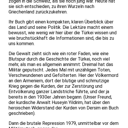
zogen in die Schweiz, als sie noch jung war. Heute hat
sie sich entschieden, zu ihren Wurzeln nach
Griechenland zurückzukehren.
Ihr Buch gibt einen kompakten, klaren Überblick über
das Land und seine Politik. Die Lektüre macht einem
bewusst, wie wenig wir hier über die Türkei wissen und
wie bruchstückhaft die Informationen sind, die bis zu
uns kommen.
Die Gewalt zieht sich wie ein roter Faden, wie eine
Blutspur durch die Geschichte der Türkei, noch viel
mehr, als man es allgemein annimmt: Dreimal hat das
Militär geputscht. Jedes Mal mit unzähligen Toten,
Verschwundenen und Gefolterten. Hier der Völkermord
an den Armeniern, dort der blutige und schmutzige
Krieg gegen die Kurden, der zur Zerstörung und
Entvölkerung ganzer Landstriche führte, und der ja
bereits in den 1930er Jahren begann. (Unser Freund,
der kurdische Anwalt Huseyin Yildirim, hat über den
heroischen Widerstand der Kurden von Dersim ein Buch
geschrieben).
Dann die brutale Repression 1979, unmittelbar vor dem