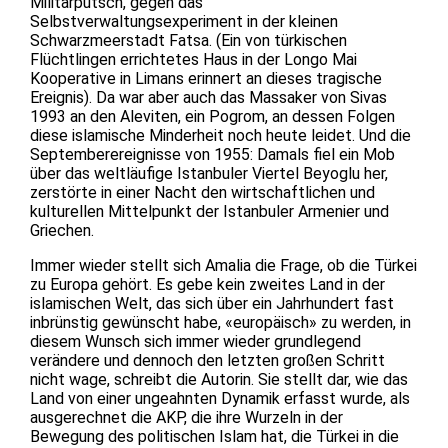
Militärputsch, gegen das
Selbstverwaltungsexperiment in der kleinen
Schwarzmeerstadt Fatsa. (Ein von türkischen
Flüchtlingen errichtetes Haus in der Longo Mai
Kooperative in Limans erinnert an dieses tragische
Ereignis). Da war aber auch das Massaker von Sivas
1993 an den Aleviten, ein Pogrom, an dessen Folgen
diese islamische Minderheit noch heute leidet. Und die
Septemberereignisse von 1955: Damals fiel ein Mob
über das weltläufige Istanbuler Viertel Beyoglu her,
zerstörte in einer Nacht den wirtschaftlichen und
kulturellen Mittelpunkt der Istanbuler Armenier und
Griechen.
Immer wieder stellt sich Amalia die Frage, ob die Türkei
zu Europa gehört. Es gebe kein zweites Land in der
islamischen Welt, das sich über ein Jahrhundert fast
inbrünstig gewünscht habe, «europäisch» zu werden, in
diesem Wunsch sich immer wieder grundlegend
verändere und dennoch den letzten großen Schritt
nicht wage, schreibt die Autorin. Sie stellt dar, wie das
Land von einer ungeahnten Dynamik erfasst wurde, als
ausgerechnet die AKP, die ihre Wurzeln in der
Bewegung des politischen Islam hat, die Türkei in die