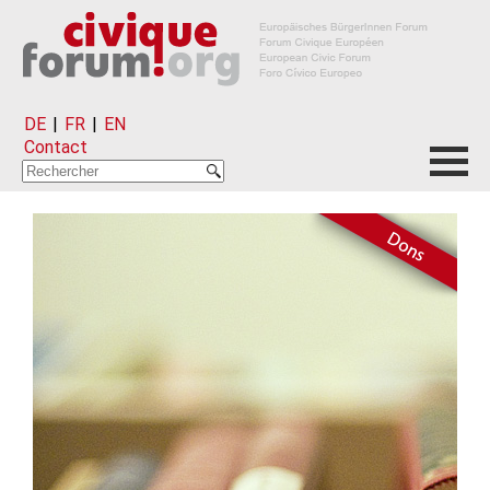
DE
|
FR
|
EN
Contact