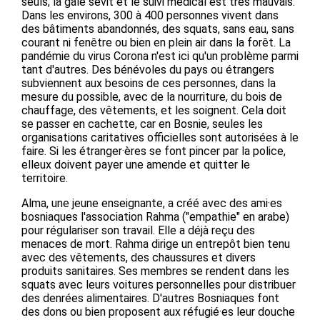
seuls; la gale sévit et le suivi médical est très mauvais.
Dans les environs, 300 à 400 personnes vivent dans
des bâtiments abandonnés, des squats, sans eau, sans
courant ni fenêtre ou bien en plein air dans la forêt. La
pandémie du virus Corona n'est ici qu'un problème parmi
tant d'autres. Des bénévoles du pays ou étrangers
subviennent aux besoins de ces personnes, dans la
mesure du possible, avec de la nourriture, du bois de
chauffage, des vêtements, et les soignent. Cela doit
se passer en cachette, car en Bosnie, seules les
organisations caritatives officielles sont autorisées à le
faire. Si les étranger·ères se font pincer par la police,
elleux doivent payer une amende et quitter le
territoire.
Alma, une jeune enseignante, a créé avec des ami·es
bosniaques l'association Rahma ("empathie" en arabe)
pour régulariser son travail. Elle a déjà reçu des
menaces de mort. Rahma dirige un entrepôt bien tenu
avec des vêtements, des chaussures et divers
produits sanitaires. Ses membres se rendent dans les
squats avec leurs voitures personnelles pour distribuer
des denrées alimentaires. D'autres Bosniaques font
des dons ou bien proposent aux réfugié·es leur douche