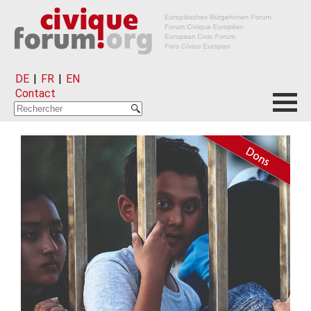
DE
|
FR
|
EN
Contact