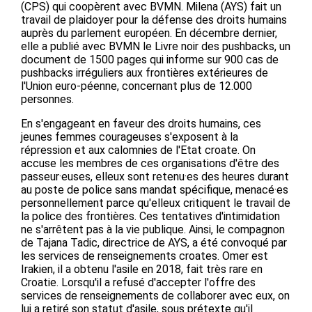
(CPS) qui coopèrent avec BVMN. Milena (AYS) fait un
travail de plaidoyer pour la défense des droits humains
auprès du parlement européen. En décembre dernier,
elle a publié avec BVMN le Livre noir des pushbacks, un
document de 1500 pages qui informe sur 900 cas de
pushbacks irréguliers aux frontières extérieures de
l'Union euro-péenne, concernant plus de 12.000
personnes.
En s'engageant en faveur des droits humains, ces
jeunes femmes courageuses s'exposent à la
répression et aux calomnies de l'Etat croate. On
accuse les membres de ces organisations d'être des
passeur·euses, elleux sont retenu·es des heures durant
au poste de police sans mandat spécifique, menacé·es
personnellement parce qu'elleux critiquent le travail de
la police des frontières. Ces tentatives d'intimidation
ne s'arrêtent pas à la vie publique. Ainsi, le compagnon
de Tajana Tadic, directrice de AYS, a été convoqué par
les services de renseignements croates. Omer est
Irakien, il a obtenu l'asile en 2018, fait très rare en
Croatie. Lorsqu'il a refusé d'accepter l'offre des
services de renseignements de collaborer avec eux, on
lui a retiré son statut d'asile, sous prétexte qu'il