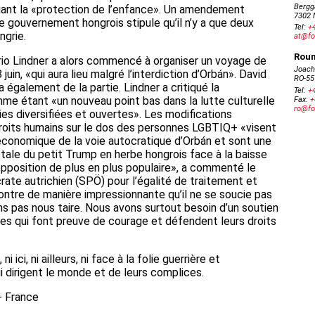
nt la «protection de l’enfance». Un amendement
le gouvernement hongrois stipule qu’il n’y a que deux
grie.
rio Lindner a alors commencé à organiser un voyage de
juin, «qui aura lieu malgré l’interdiction d’Orbán». David
également de la partie. Lindner a critiqué la
mme étant «un nouveau point bas dans la lutte culturelle
es diversifiées et ouvertes». Les modifications
droits humains sur le dos des personnes LGBTIQ+ «visent
 économique de la voie autocratique d’Orbán et sont une
otale du petit Trump en herbe hongrois face à la baisse
opposition de plus en plus populaire», a commenté le
rate autrichien (SPÖ) pour l’égalité de traitement et
ntre de manière impressionnante qu’il ne se soucie pas
s pas nous taire. Nous avons surtout besoin d’un soutien
les qui font preuve de courage et défendent leurs droits
 ici, ni ailleurs, ni face à la folie guerrière et
i dirigent le monde et de leurs complices.
- France