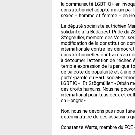
la communauté LGBTIQ+ en invoqua
constitutionnel adopté mi-juin par 
sexes – homme et femme – en Hon
Le député socialiste autrichien Ma
solidarité à la Budapest Pride du 28 
Stögmüller, membre des Verts, sera 
modification de la constitution co
internationale contre les démocrati
constitutionnelles contraires aux 
à détourner l’attention de l’échec
terrible expression de la panique t
de sa cote de popularité et à une 
porte-parole du Parti social-démoc
LGBTIQ+. Et Stögmüller: «Orbán mo
des droits humains. Nous ne pouvon
international pour tous ceux et cel
en Hongrie».
Non, nous ne devons pas nous taire, ni
exterminatrice de ces assassins qu
Constanze Warta, membre du FCE 