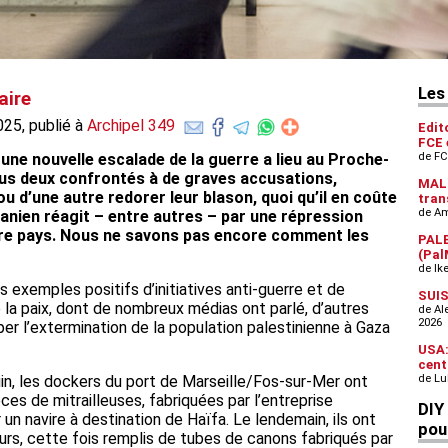
aire
025, publié à
Archipel 349
 une nouvelle escalade de la guerre a lieu au Proche-
us deux confrontés à de graves accusations,
u d’une autre redorer leur blason, quoi qu’il en coûte
 iranien réagit – entre autres – par une répression
pre pays. Nous ne savons pas encore comment les
s exemples positifs d’initiatives anti-guerre et de
de la paix, dont de nombreux médias ont parlé, d’autres
pper l’extermination de la population palestinienne à Gaza
in, les dockers du port de Marseille/Fos-sur-Mer ont
es de mitrailleuses, fabriquées par l’entreprise
 un navire à destination de Haïfa. Le lendemain, ils ont
rs, cette fois remplis de tubes de canons fabriqués par