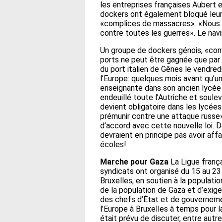
les entreprises françaises Aubert 
dockers ont également bloqué leur 
«complices de massacres». «Nous 
contre toutes les guerres». Le navir
Un groupe de dockers génois, «conv
ports ne peut être gagnée que par d
du port italien de Gênes le vendredi
l’Europe: quelques mois avant qu’u
enseignante dans son ancien lycée d
endeuillé toute l’Autriche et soul
devient obligatoire dans les lycée
prémunir contre une attaque russe».
d’accord avec cette nouvelle loi. D
devraient en principe pas avoir affa
écoles!
Marche pour Gaza
La Ligue frança
syndicats ont organisé du 15 au 23
Bruxelles, en soutien à la population
de la population de Gaza et d’exig
des chefs d’État et de gouvernemen
l’Europe à Bruxelles à temps pour la
était prévu de discuter, entre aut