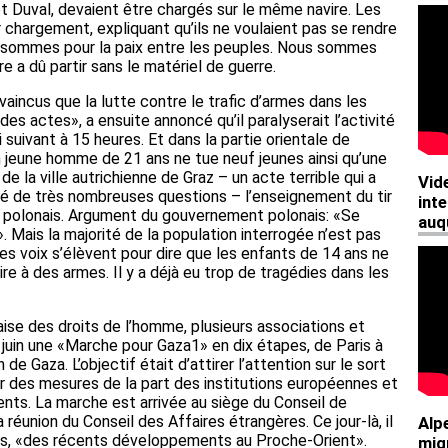
et Duval, devaient être chargés sur le même navire. Les
chargement, expliquant qu’ils ne voulaient pas se rendre
sommes pour la paix entre les peuples. Nous sommes
e a dû partir sans le matériel de guerre.
aincus que la lutte contre le trafic d’armes dans les
es actes», a ensuite annoncé qu’il paralyserait l’activité
 suivant à 15 heures. Et dans la partie orientale de
n jeune homme de 21 ans ne tue neuf jeunes ainsi qu’une
e la ville autrichienne de Graz – un acte terrible qui a
evé de très nombreuses questions – l’enseignement du tir
s polonais. Argument du gouvernement polonais: «Se
 Mais la majorité de la population interrogée n’est pas
es voix s’élèvent pour dire que les enfants de 14 ans ne
ire à des armes. Il y a déjà eu trop de tragédies dans les
ise des droits de l’homme, plusieurs associations et
 juin une «Marche pour Gaza1» en dix étapes, de Paris à
 de Gaza. L’objectif était d’attirer l’attention sur le sort
er des mesures de la part des institutions européennes et
ts. La marche est arrivée au siège du Conseil de
 réunion du Conseil des Affaires étrangères. Ce jour-là, il
res, «des récents développements au Proche-Orient».